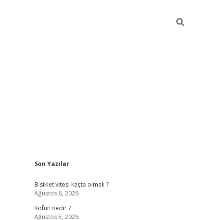
Sidebar
Son Yazılar
ilbet yeni giriş
fame
Bisiklet vitesi kaçta olmalı ?
Ağustos 6, 2026
Kofun nedir ?
Ağustos 5, 2026