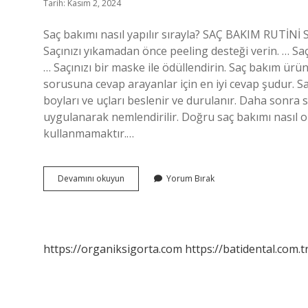
Tarih: Kasım 2, 2024
Saç bakımı nasıl yapılır sırayla? SAÇ BAKIM RUTİNİ Sa
Saçınızı yıkamadan önce peeling desteği verin. … Sa
… Saçınızı bir maske ile ödüllendirin. Saç bakım ürünl
sorusuna cevap arayanlar için en iyi cevap şudur. Sa
boyları ve uçları beslenir ve durulanır. Daha sonra
uygulanarak nemlendirilir. Doğru saç bakımı nasıl o
kullanmamaktır.…
Saç
Devamını okuyun
Yorum Bırak
Bakımı
Sıralaması
Nasıl
Olmalı
https://organiksigorta.com
https://batidental.com.t