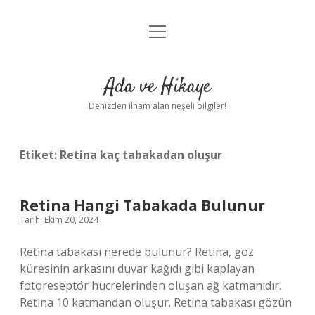
menüyü
Anasayfa
aç
Gizlilik Politikası
Ada ve Hikaye
Yasal Uyarı
Denizden ilham alan neşeli bilgiler!
Hakkımızda
Etiket:
Retina kaç tabakadan oluşur
Retina Hangi Tabakada Bulunur
Tarih: Ekim 20, 2024
Retina tabakası nerede bulunur? Retina, göz
küresinin arkasını duvar kağıdı gibi kaplayan
fotoreseptör hücrelerinden oluşan ağ katmanıdır.
Retina 10 katmandan oluşur. Retina tabakası gözün