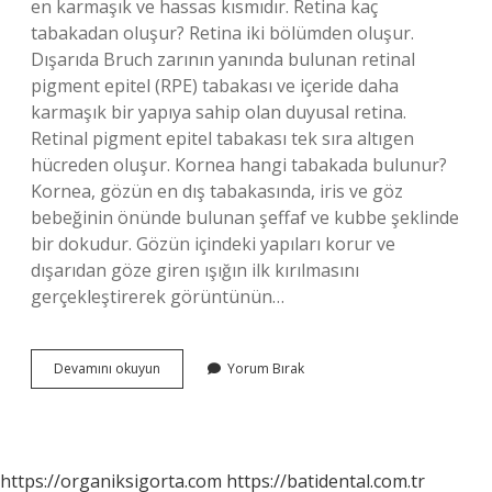
en karmaşık ve hassas kısmıdır. Retina kaç
tabakadan oluşur? Retina iki bölümden oluşur.
Dışarıda Bruch zarının yanında bulunan retinal
pigment epitel (RPE) tabakası ve içeride daha
karmaşık bir yapıya sahip olan duyusal retina.
Retinal pigment epitel tabakası tek sıra altıgen
hücreden oluşur. Kornea hangi tabakada bulunur?
Kornea, gözün en dış tabakasında, iris ve göz
bebeğinin önünde bulunan şeffaf ve kubbe şeklinde
bir dokudur. Gözün içindeki yapıları korur ve
dışarıdan göze giren ışığın ilk kırılmasını
gerçekleştirerek görüntünün…
Retina
Devamını okuyun
Yorum Bırak
Hangi
Tabakada
Bulunur
https://organiksigorta.com
https://batidental.com.tr