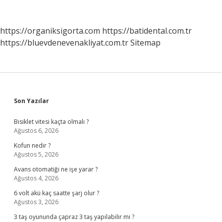
Psikiyatriste
Mı
https://organiksigorta.com
https://batidental.com.tr
https://bluevdenevenakliyat.com.tr
Sitemap
Sidebar
Son Yazılar
Bisiklet vitesi kaçta olmalı ?
Ağustos 6, 2026
Kofun nedir ?
Ağustos 5, 2026
Avans otomatiği ne işe yarar ?
Ağustos 4, 2026
6 volt akü kaç saatte şarj olur ?
Ağustos 3, 2026
3 taş oyununda çapraz 3 taş yapılabilir mi ?