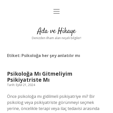
menüyü
Anasayfa
aç
Gizlilik Politikası
Ada ve Hikaye
Yasal Uyarı
Denizden ilham alan neşeli bilgiler!
Hakkımızda
Etiket:
Psikoloğa her şey anlatılır mı
Psikoloğa Mı Gitmeliyim
Psikiyatriste Mı
Tarih: Eylül 21, 2024
Önce psikoloğa mı gidilmeli psikiyatriye mi? Bir
psikolog veya psikiyatriste görünmeyi seçmek
yerine, öncelikle terapi veya ilaç tedavisi arasında