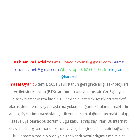
iriş
famecasino giriş
ilbet giriş adresi
www.betexper.xyz/
Reklam ve İletişim:
E-mail:
backlinkpaneli@gmail.com
Teams:
forumhizmeti@gmail.com
Whatsapp: 0262 606 0 726
Telegram:
@karabul
Yasal Uyarı:
Sitemiz, 5651 Sayılı Kanun gereğince Bilgi Teknolojileri
ve İletişim Kurumu (BTK) tarafından onaylanmış bir Yer Sağlayıcı
olarak hizmet vermektedir. Bu nedenle, sitedeki içerikleri proaktif
olarak denetleme veya araştırma yükümlülüğümüz bulunmamaktadır.
Ancak, üyelerimiz yazdıkları içeriklerin sorumluluğunu taşımakta olup,
siteye üye olarak bu sorumluluğu kabul etmiş sayılırlar. Bu internet
sitesi, herhangi bir marka, kurum veya şahıs şirketi ile hiçbir bağlantısı
bulunmamaktadır. Sitede yalnızca kendi hazırladığımız makaleler