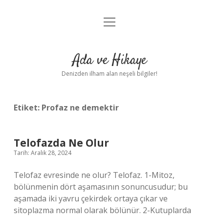
menüyü
Anasayfa
aç
Gizlilik Politikası
Ada ve Hikaye
Yasal Uyarı
Denizden ilham alan neşeli bilgiler!
Hakkımızda
Etiket:
Profaz ne demektir
Telofazda Ne Olur
Tarih: Aralık 28, 2024
Telofaz evresinde ne olur? Telofaz. 1-Mitoz,
bölünmenin dört aşamasının sonuncusudur; bu
aşamada iki yavru çekirdek ortaya çıkar ve
sitoplazma normal olarak bölünür. 2-Kutuplarda