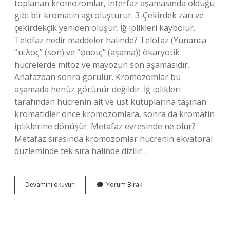
toplanan kromozomlar, interfaz aşamasında olduğu
gibi bir kromatin ağı oluşturur. 3-Çekirdek zarı ve
çekirdekçik yeniden oluşur. İğ iplikleri kaybolur.
Telofaz nedir maddeler halinde? Telofaz (Yunanca
“τελος” (son) ve “φασις” (aşama)) ökaryotik
hücrelerde mitoz ve mayozun son aşamasıdır.
Anafazdan sonra görülür. Kromozomlar bu
aşamada henüz görünür değildir. İğ iplikleri
tarafından hücrenin alt ve üst kutuplarına taşınan
kromatidler önce kromozomlara, sonra da kromatin
ipliklerine dönüşür. Metafaz evresinde ne olur?
Metafaz sırasında kromozomlar hücrenin ekvatoral
düzleminde tek sıra halinde dizilir…
Telofazda
Devamını okuyun
Yorum Bırak
Ne
Olur