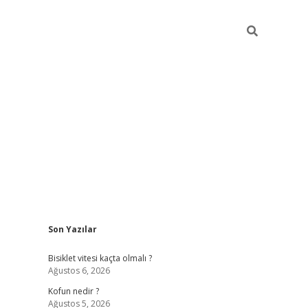
Sidebar
Son Yazılar
ilbet yeni giriş
fam
Bisiklet vitesi kaçta olmalı ?
Ağustos 6, 2026
Kofun nedir ?
Ağustos 5, 2026