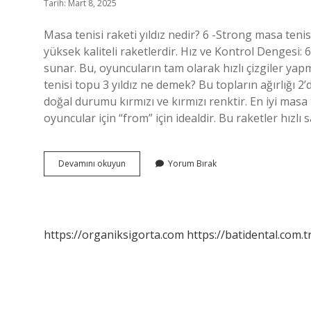
Tarih: Mart 8, 2025
Masa tenisi raketi yıldız nedir? 6 -Strong masa tenis 
yüksek kaliteli raketlerdir. Hız ve Kontrol Dengesi:
sunar. Bu, oyuncuların tam olarak hızlı çizgiler yap
tenisi topu 3 yıldız ne demek? Bu topların ağırlığı 2’
doğal durumu kırmızı ve kırmızı renktir. En iyi masa t
oyuncular için “from” için idealdir. Bu raketler hızlı s
Masa
Devamını okuyun
Yorum Bırak
Tenisi
Raketi
Yıldız
Ne
Anlama
https://organiksigorta.com
https://batidental.com.t
Gelir