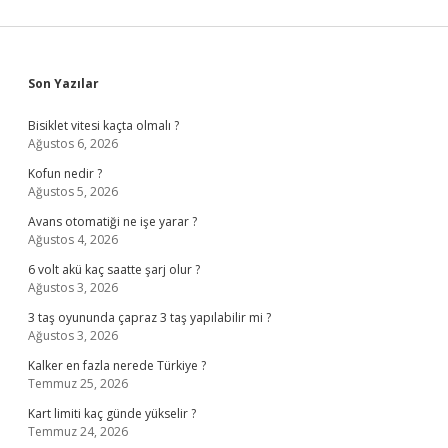
Sidebar
Son Yazılar
Bisiklet vitesi kaçta olmalı ?
Ağustos 6, 2026
Kofun nedir ?
Ağustos 5, 2026
Avans otomatiği ne işe yarar ?
Ağustos 4, 2026
6 volt akü kaç saatte şarj olur ?
Ağustos 3, 2026
3 taş oyununda çapraz 3 taş yapılabilir mi ?
Ağustos 3, 2026
Kalker en fazla nerede Türkiye ?
Temmuz 25, 2026
Kart limiti kaç günde yükselir ?
Temmuz 24, 2026