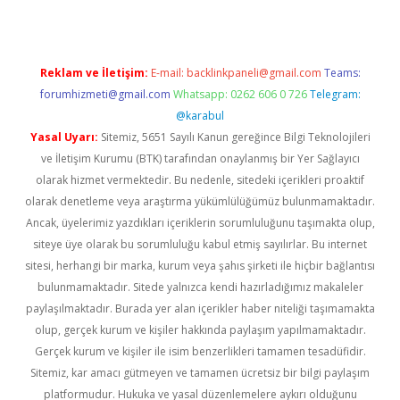
Reklam ve İletişim:
E-mail:
backlinkpaneli@gmail.com
Teams:
forumhizmeti@gmail.com
Whatsapp: 0262 606 0 726
Telegram:
@karabul
Yasal Uyarı:
Sitemiz, 5651 Sayılı Kanun gereğince Bilgi Teknolojileri
ve İletişim Kurumu (BTK) tarafından onaylanmış bir Yer Sağlayıcı
olarak hizmet vermektedir. Bu nedenle, sitedeki içerikleri proaktif
olarak denetleme veya araştırma yükümlülüğümüz bulunmamaktadır.
Ancak, üyelerimiz yazdıkları içeriklerin sorumluluğunu taşımakta olup,
siteye üye olarak bu sorumluluğu kabul etmiş sayılırlar. Bu internet
sitesi, herhangi bir marka, kurum veya şahıs şirketi ile hiçbir bağlantısı
bulunmamaktadır. Sitede yalnızca kendi hazırladığımız makaleler
paylaşılmaktadır. Burada yer alan içerikler haber niteliği taşımamakta
olup, gerçek kurum ve kişiler hakkında paylaşım yapılmamaktadır.
Gerçek kurum ve kişiler ile isim benzerlikleri tamamen tesadüfidir.
Sitemiz, kar amacı gütmeyen ve tamamen ücretsiz bir bilgi paylaşım
platformudur. Hukuka ve yasal düzenlemelere aykırı olduğunu