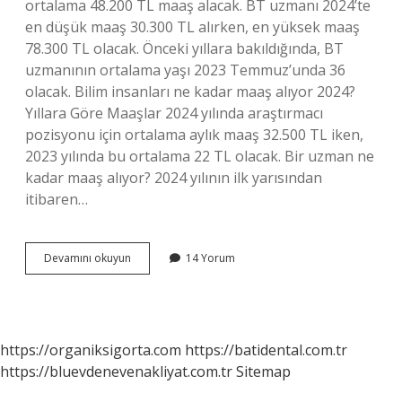
ortalama 48.200 TL maaş alacak. BT uzmanı 2024’te
en düşük maaş 30.300 TL alırken, en yüksek maaş
78.300 TL olacak. Önceki yıllara bakıldığında, BT
uzmanının ortalama yaşı 2023 Temmuz’unda 36
olacak. Bilim insanları ne kadar maaş alıyor 2024?
Yıllara Göre Maaşlar 2024 yılında araştırmacı
pozisyonu için ortalama aylık maaş 32.500 TL iken,
2023 yılında bu ortalama 22 TL olacak. Bir uzman ne
kadar maaş alıyor? 2024 yılının ilk yarısından
itibaren…
Bilim
Devamını okuyun
14 Yorum
Uzmanı
Ne
Kadar
Maaş
Alır
https://organiksigorta.com
https://batidental.com.tr
https://bluevdenevenakliyat.com.tr
Sitemap