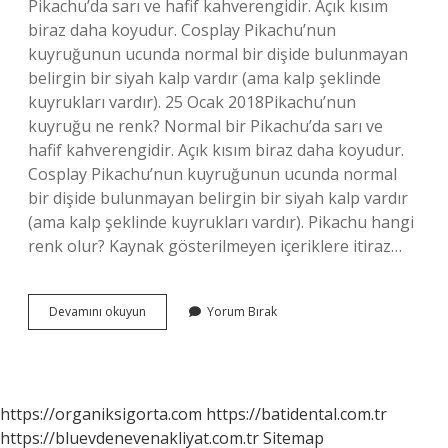
Pikachu’da sarı ve hafif kahverengidir. Açık kısım
biraz daha koyudur. Cosplay Pikachu’nun
kuyruğunun ucunda normal bir dişide bulunmayan
belirgin bir siyah kalp vardır (ama kalp şeklinde
kuyrukları vardır). 25 Ocak 2018Pikachu’nun
kuyruğu ne renk? Normal bir Pikachu’da sarı ve
hafif kahverengidir. Açık kısım biraz daha koyudur.
Cosplay Pikachu’nun kuyruğunun ucunda normal
bir dişide bulunmayan belirgin bir siyah kalp vardır
(ama kalp şeklinde kuyrukları vardır). Pikachu hangi
renk olur? Kaynak gösterilmeyen içeriklere itiraz…
Pikachunun
Devamını okuyun
Yorum Bırak
Kuyruğu
Siyah
Mı
https://organiksigorta.com
https://batidental.com.tr
https://bluevdenevenakliyat.com.tr
Sitemap