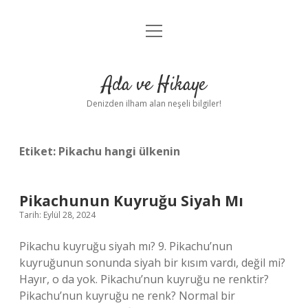
menüyü
Anasayfa
aç
Gizlilik Politikası
Ada ve Hikaye
Yasal Uyarı
Denizden ilham alan neşeli bilgiler!
Hakkımızda
Etiket:
Pikachu hangi ülkenin
Pikachunun Kuyruğu Siyah Mı
Tarih: Eylül 28, 2024
Pikachu kuyruğu siyah mı? 9. Pikachu’nun
kuyruğunun sonunda siyah bir kısım vardı, değil mi?
Hayır, o da yok. Pikachu’nun kuyruğu ne renktir?
Pikachu’nun kuyruğu ne renk? Normal bir