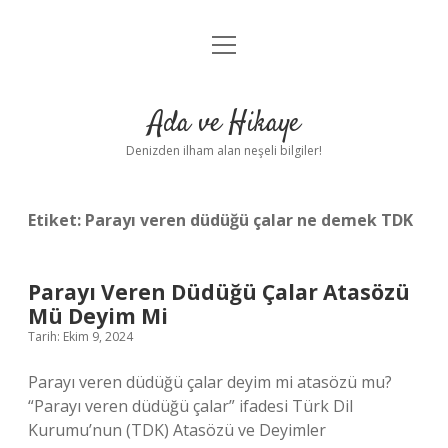
menüyü
Anasayfa
aç
Gizlilik Politikası
Ada ve Hikaye
Yasal Uyarı
Denizden ilham alan neşeli bilgiler!
Hakkımızda
Etiket:
Parayı veren düdüğü çalar ne demek TDK
Parayı Veren Düdüğü Çalar Atasözü
Mü Deyim Mi
Tarih: Ekim 9, 2024
Parayı veren düdüğü çalar deyim mi atasözü mu?
“Parayı veren düdüğü çalar” ifadesi Türk Dil
Kurumu’nun (TDK) Atasözü ve Deyimler