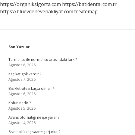
Mü
https://organiksigorta.com
https://batidental.com.tr
Deyim
https://bluevdenevenakliyat.com.tr
Sitemap
Mi
Sidebar
Son Yazılar
Termal su ile normal su arasındaki fark ?
Ağustos 8, 2026
Kaç kat gök vardır ?
Ağustos 7, 2026
Bisiklet vitesi kaçta olmalı ?
Ağustos 6, 2026
Kofun nedir ?
Ağustos 5, 2026
Avans otomatiği ne işe yarar ?
Ağustos 4, 2026
6 volt akü kaç saatte şarj olur ?