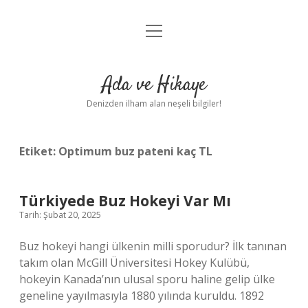
menüyü
Anasayfa
aç
Gizlilik Politikası
Ada ve Hikaye
Yasal Uyarı
Denizden ilham alan neşeli bilgiler!
Hakkımızda
Etiket:
Optimum buz pateni kaç TL
Türkiyede Buz Hokeyi Var Mı
Tarih: Şubat 20, 2025
Buz hokeyi hangi ülkenin milli sporudur? İlk tanınan
takım olan McGill Üniversitesi Hokey Kulübü,
hokeyin Kanada’nın ulusal sporu haline gelip ülke
geneline yayılmasıyla 1880 yılında kuruldu. 1892