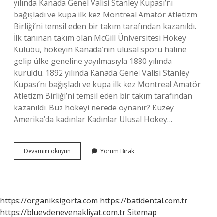
yılında Kanada Genel Valisi Stanley Kupası’nı
bağışladı ve kupa ilk kez Montreal Amatör Atletizm
Birliği’ni temsil eden bir takım tarafından kazanıldı.
İlk tanınan takım olan McGill Üniversitesi Hokey
Kulübü, hokeyin Kanada’nın ulusal sporu haline
gelip ülke geneline yayılmasıyla 1880 yılında
kuruldu. 1892 yılında Kanada Genel Valisi Stanley
Kupası’nı bağışladı ve kupa ilk kez Montreal Amatör
Atletizm Birliği’ni temsil eden bir takım tarafından
kazanıldı. Buz hokeyi nerede oynanır? Kuzey
Amerika’da kadınlar Kadınlar Ulusal Hokey…
Türkiyede
Devamını okuyun
Yorum Bırak
Buz
Hokeyi
Var
Mı
https://organiksigorta.com
https://batidental.com.tr
https://bluevdenevenakliyat.com.tr
Sitemap