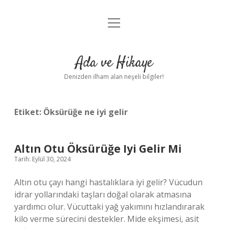
menüyü
Anasayfa
aç
Gizlilik Politikası
Ada ve Hikaye
Yasal Uyarı
Denizden ilham alan neşeli bilgiler!
Hakkımızda
Etiket:
Öksürüğe ne iyi gelir
Altın Otu Öksürüğe Iyi Gelir Mi
Tarih: Eylül 30, 2024
Altın otu çayı hangi hastalıklara iyi gelir? Vücudun
idrar yollarındaki taşları doğal olarak atmasına
yardımcı olur. Vücuttaki yağ yakımını hızlandırarak
kilo verme sürecini destekler. Mide ekşimesi, asit