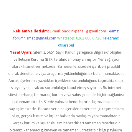
iriş
famecasino giriş
ilbet giriş adresi
www.betexper.xyz/
Reklam ve İletişim:
E-mail:
backlinkpaneli@gmail.com
Teams:
forumhizmeti@gmail.com
Whatsapp: 0262 606 0 726
Telegram:
@karabul
Yasal Uyarı:
Sitemiz, 5651 Sayılı Kanun gereğince Bilgi Teknolojileri
ve İletişim Kurumu (BTK) tarafından onaylanmış bir Yer Sağlayıcı
olarak hizmet vermektedir. Bu nedenle, sitedeki içerikleri proaktif
olarak denetleme veya araştırma yükümlülüğümüz bulunmamaktadır.
Ancak, üyelerimiz yazdıkları içeriklerin sorumluluğunu taşımakta olup,
siteye üye olarak bu sorumluluğu kabul etmiş sayılırlar. Bu internet
sitesi, herhangi bir marka, kurum veya şahıs şirketi ile hiçbir bağlantısı
bulunmamaktadır. Sitede yalnızca kendi hazırladığımız makaleler
paylaşılmaktadır. Burada yer alan içerikler haber niteliği taşımamakta
olup, gerçek kurum ve kişiler hakkında paylaşım yapılmamaktadır.
Gerçek kurum ve kişiler ile isim benzerlikleri tamamen tesadüfidir.
Sitemiz, kar amacı gütmeyen ve tamamen ücretsiz bir bilgi paylaşım