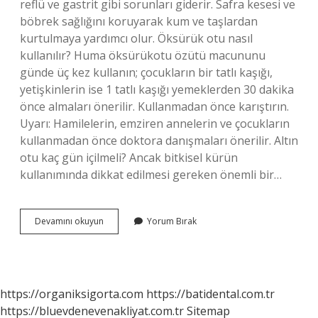
reflü ve gastrit gibi sorunları giderir. Safra kesesi ve
böbrek sağlığını koruyarak kum ve taşlardan
kurtulmaya yardımcı olur. Öksürük otu nasıl
kullanılır? Huma öksürükotu özütü macununu
günde üç kez kullanın; çocukların bir tatlı kaşığı,
yetişkinlerin ise 1 tatlı kaşığı yemeklerden 30 dakika
önce almaları önerilir. Kullanmadan önce karıştırın.
Uyarı: Hamilelerin, emziren annelerin ve çocukların
kullanmadan önce doktora danışmaları önerilir. Altın
otu kaç gün içilmeli? Ancak bitkisel kürün
kullanımında dikkat edilmesi gereken önemli bir…
Altın
Devamını okuyun
Yorum Bırak
Otu
Öksürüğe
Iyi
Gelir
Mi
https://organiksigorta.com
https://batidental.com.tr
https://bluevdenevenakliyat.com.tr
Sitemap