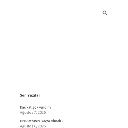
Sidebar
Son Yazılar
ilbet yeni giriş
fam
Kaç kat gök vardır ?
Ağustos 7, 2026
Bisiklet vitesi kaçta olmalı ?
Ağustos 6, 2026