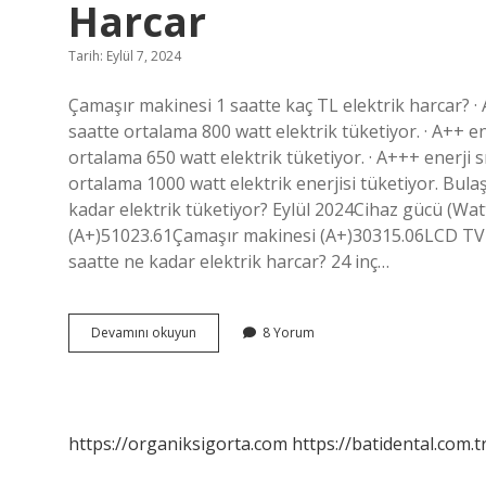
Harcar
Tarih: Eylül 7, 2024
Çamaşır makinesi 1 saatte kaç TL elektrik harcar? · 
saatte ortalama 800 watt elektrik tüketiyor. · A++ en
ortalama 650 watt elektrik tüketiyor. · A+++ enerji s
ortalama 1000 watt elektrik enerjisi tüketiyor. Bula
kadar elektrik tüketiyor? Eylül 2024Cihaz gücü (Wat
(A+)51023.61Çamaşır makinesi (A+)30315.06LCD TV 
saatte ne kadar elektrik harcar? 24 inç…
Bulaşık
Devamını okuyun
8 Yorum
Makinesi
1
Saatte
Ne
Kadar
https://organiksigorta.com
https://batidental.com.t
Elektrik
Harcar