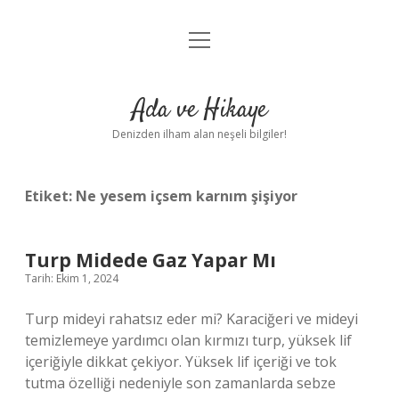
menüyü
Anasayfa
aç
Gizlilik Politikası
Ada ve Hikaye
Yasal Uyarı
Denizden ilham alan neşeli bilgiler!
Hakkımızda
Etiket:
Ne yesem içsem karnım şişiyor
Turp Midede Gaz Yapar Mı
Tarih: Ekim 1, 2024
Turp mideyi rahatsız eder mi? Karaciğeri ve mideyi
temizlemeye yardımcı olan kırmızı turp, yüksek lif
içeriğiyle dikkat çekiyor. Yüksek lif içeriği ve tok
tutma özelliği nedeniyle son zamanlarda sebze