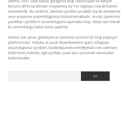
Sitemiz, 5651 Sayılı Kanun gereğince Bilgi Teknolojileri ve İletişim
Kurumu (BTK) tarafından onaylanmış bir Yer Sağlayıcı olarak hizmet
vermektedir. Bu nedenle, sitedeki içerikleri proaktif olarak denetleme
veya araştırma yükümlülüğümüz bulunmamaktadır. Ancak, üyelerimiz
yazdıkları içeriklerin sorumluluğunu taşımakta olup, siteye üye olarak
bu sorumluluğu kabul etmiş sayılırlar.
Sitemiz, kar amacı gütmeyen ve tamamen ücretsiz bir bilgi paylaşım
platformudur. Hukuka ve yasal düzenlemelere aykırı olduğunu
düşündüğünüz içerikleri,
backlinkpanelicomtr@gmail.com
adresine
bildirmeniz halinde, ilgili içerikler yasal süre içerisinde sitemizden
kaldırılacaktır.
Arama
iriş
famecasino giriş
ilbet giriş adresi
www.betexper.xyz/