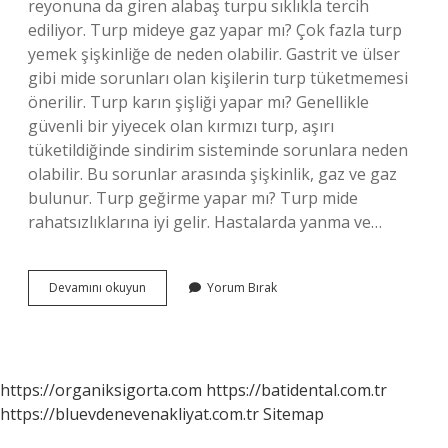
reyonuna da giren alabaş turpu sıklıkla tercih
ediliyor. Turp mideye gaz yapar mı? Çok fazla turp
yemek şişkinliğe de neden olabilir. Gastrit ve ülser
gibi mide sorunları olan kişilerin turp tüketmemesi
önerilir. Turp karın şişliği yapar mı? Genellikle
güvenli bir yiyecek olan kırmızı turp, aşırı
tüketildiğinde sindirim sisteminde sorunlara neden
olabilir. Bu sorunlar arasında şişkinlik, gaz ve gaz
bulunur. Turp geğirme yapar mı? Turp mide
rahatsızlıklarına iyi gelir. Hastalarda yanma ve…
Turp
Devamını okuyun
Yorum Bırak
Midede
Gaz
Yapar
Mı
https://organiksigorta.com
https://batidental.com.tr
https://bluevdenevenakliyat.com.tr
Sitemap