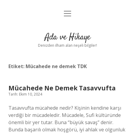
menüyü
Anasayfa
aç
Gizlilik Politikası
Ada ve Hikaye
Yasal Uyarı
Denizden ilham alan neşeli bilgiler!
Hakkımızda
Etiket:
Mücahede ne demek TDK
Mücahede Ne Demek Tasavvufta
Tarih: Ekim 10, 2024
Tasavvufta mücahede nedir? Kişinin kendine karşı
verdiği bir mücadeledir. Mücadele, Sufi kültüründe
önemli bir yer tutar. Buna “büyük savaş” denir.
Bunda başarılı olmak hoşgörü, iyi ahlak ve olgunluk