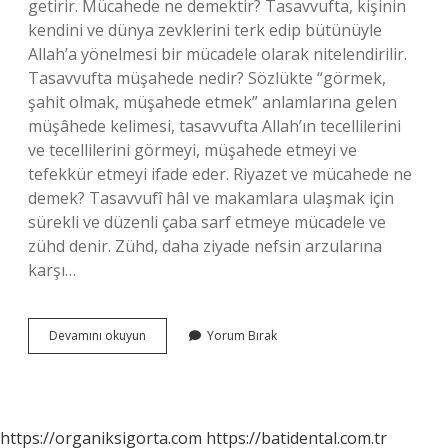
getirir. Mücahede ne demektir? Tasavvufta, kişinin
kendini ve dünya zevklerini terk edip bütünüyle
Allah’a yönelmesi bir mücadele olarak nitelendirilir.
Tasavvufta müşahede nedir? Sözlükte “görmek,
şahit olmak, müşahede etmek” anlamlarına gelen
müşâhede kelimesi, tasavvufta Allah’ın tecellilerini
ve tecellilerini görmeyi, müşahede etmeyi ve
tefekkür etmeyi ifade eder. Riyazet ve mücahede ne
demek? Tasavvufî hâl ve makamlara ulaşmak için
sürekli ve düzenli çaba sarf etmeye mücadele ve
zühd denir. Zühd, daha ziyade nefsin arzularına
karşı…
Mücahede
Devamını okuyun
Yorum Bırak
Ne
Demek
Tasavvufta
https://organiksigorta.com
https://batidental.com.tr