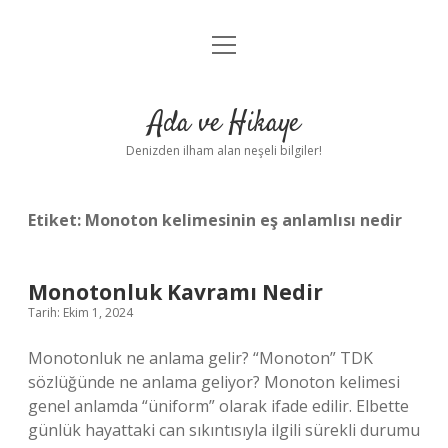
menüyü
Anasayfa
aç
Gizlilik Politikası
Ada ve Hikaye
Yasal Uyarı
Denizden ilham alan neşeli bilgiler!
Hakkımızda
Etiket:
Monoton kelimesinin eş anlamlısı nedir
Monotonluk Kavramı Nedir
Tarih: Ekim 1, 2024
Monotonluk ne anlama gelir? “Monoton” TDK
sözlüğünde ne anlama geliyor? Monoton kelimesi
genel anlamda “üniform” olarak ifade edilir. Elbette
günlük hayattaki can sıkıntısıyla ilgili sürekli durumu