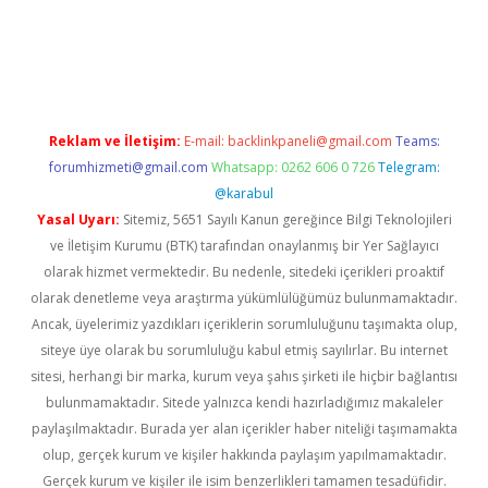
 giriş
famecasino giriş
ilbet giriş adresi
www.betexper.xyz/
Reklam ve İletişim:
E-mail:
backlinkpaneli@gmail.com
Teams:
forumhizmeti@gmail.com
Whatsapp: 0262 606 0 726
Telegram:
@karabul
Yasal Uyarı:
Sitemiz, 5651 Sayılı Kanun gereğince Bilgi Teknolojileri
ve İletişim Kurumu (BTK) tarafından onaylanmış bir Yer Sağlayıcı
olarak hizmet vermektedir. Bu nedenle, sitedeki içerikleri proaktif
olarak denetleme veya araştırma yükümlülüğümüz bulunmamaktadır.
Ancak, üyelerimiz yazdıkları içeriklerin sorumluluğunu taşımakta olup,
siteye üye olarak bu sorumluluğu kabul etmiş sayılırlar. Bu internet
sitesi, herhangi bir marka, kurum veya şahıs şirketi ile hiçbir bağlantısı
bulunmamaktadır. Sitede yalnızca kendi hazırladığımız makaleler
paylaşılmaktadır. Burada yer alan içerikler haber niteliği taşımamakta
olup, gerçek kurum ve kişiler hakkında paylaşım yapılmamaktadır.
Gerçek kurum ve kişiler ile isim benzerlikleri tamamen tesadüfidir.