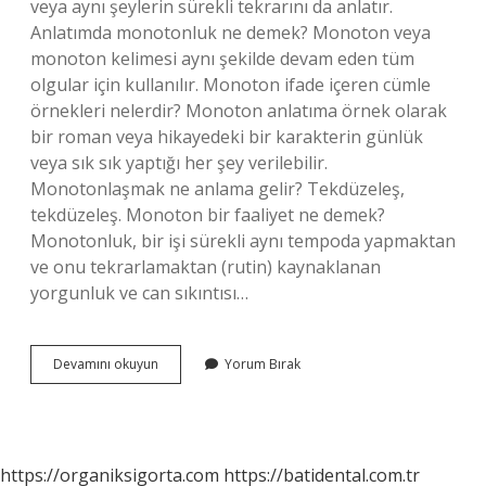
veya aynı şeylerin sürekli tekrarını da anlatır.
Anlatımda monotonluk ne demek? Monoton veya
monoton kelimesi aynı şekilde devam eden tüm
olgular için kullanılır. Monoton ifade içeren cümle
örnekleri nelerdir? Monoton anlatıma örnek olarak
bir roman veya hikayedeki bir karakterin günlük
veya sık sık yaptığı her şey verilebilir.
Monotonlaşmak ne anlama gelir? Tekdüzeleş,
tekdüzeleş. Monoton bir faaliyet ne demek?
Monotonluk, bir işi sürekli aynı tempoda yapmaktan
ve onu tekrarlamaktan (rutin) kaynaklanan
yorgunluk ve can sıkıntısı…
Monotonluk
Devamını okuyun
Yorum Bırak
Kavramı
Nedir
https://organiksigorta.com
https://batidental.com.tr