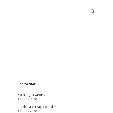
Sidebar
Son Yazılar
ilbet yeni giriş
fame
Kaç kat gök vardır ?
Ağustos 7, 2026
Bisiklet vitesi kaçta olmalı ?
Ağustos 6, 2026