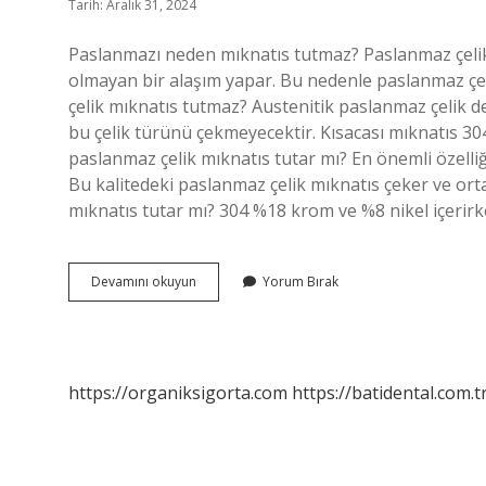
Tarih: Aralık 31, 2024
Paslanmazı neden mıknatıs tutmaz? Paslanmaz çeli
olmayan bir alaşım yapar. Bu nedenle paslanmaz çeli
çelik mıknatıs tutmaz? Austenitik paslanmaz çelik d
bu çelik türünü çekmeyecektir. Kısacası mıknatıs 30
paslanmaz çelik mıknatıs tutar mı? En önemli özelliği
Bu kalitedeki paslanmaz çelik mıknatıs çeker ve ort
mıknatıs tutar mı? 304 %18 krom ve %8 nikel içerir
Paslanmaz
Devamını okuyun
Yorum Bırak
Çelik
Neden
Mıknatıs
Tutmaz
https://organiksigorta.com
https://batidental.com.t