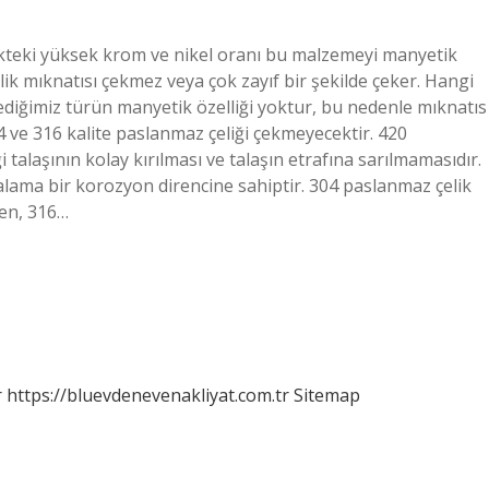
kteki yüksek krom ve nikel oranı bu malzemeyi manyetik
k mıknatısı çekmez veya çok zayıf bir şekilde çeker. Hangi
ediğimiz türün manyetik özelliği yoktur, bu nedenle mıknatıs
4 ve 316 kalite paslanmaz çeliği çekmeyecektir. 420
 talaşının kolay kırılması ve talaşın etrafına sarılmamasıdır.
alama bir korozyon direncine sahiptir. 304 paslanmaz çelik
ken, 316…
r
https://bluevdenevenakliyat.com.tr
Sitemap