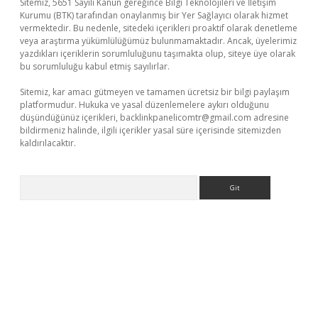
Sitemiz, 5651 Sayılı Kanun gereğince Bilgi Teknolojileri ve İletişim
Kurumu (BTK) tarafından onaylanmış bir Yer Sağlayıcı olarak hizmet
vermektedir. Bu nedenle, sitedeki içerikleri proaktif olarak denetleme
veya araştırma yükümlülüğümüz bulunmamaktadır. Ancak, üyelerimiz
yazdıkları içeriklerin sorumluluğunu taşımakta olup, siteye üye olarak
bu sorumluluğu kabul etmiş sayılırlar.
Sitemiz, kar amacı gütmeyen ve tamamen ücretsiz bir bilgi paylaşım
platformudur. Hukuka ve yasal düzenlemelere aykırı olduğunu
düşündüğünüz içerikleri,
backlinkpanelicomtr@gmail.com
adresine
bildirmeniz halinde, ilgili içerikler yasal süre içerisinde sitemizden
kaldırılacaktır.
Arama
iriş
famecasino giriş
ilbet giriş adresi
www.betexper.xyz/