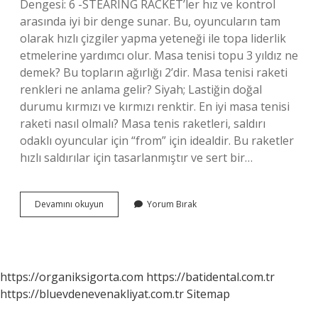
Dengesi: 6 -STEARING RACKET’ler hız ve kontrol
arasında iyi bir denge sunar. Bu, oyuncuların tam
olarak hızlı çizgiler yapma yeteneği ile topa liderlik
etmelerine yardımcı olur. Masa tenisi topu 3 yıldız ne
demek? Bu topların ağırlığı 2’dir. Masa tenisi raketi
renkleri ne anlama gelir? Siyah; Lastiğin doğal
durumu kırmızı ve kırmızı renktir. En iyi masa tenisi
raketi nasıl olmalı? Masa tenis raketleri, saldırı
odaklı oyuncular için “from” için idealdir. Bu raketler
hızlı saldırılar için tasarlanmıştır ve sert bir…
Masa
Devamını okuyun
Yorum Bırak
Tenisi
Raketi
Yıldız
Ne
Anlama
https://organiksigorta.com
https://batidental.com.tr
Gelir
https://bluevdenevenakliyat.com.tr
Sitemap