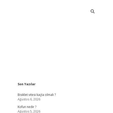
Sidebar
Son Yazılar
ilbet yeni giriş
fame
Bisiklet vitesi kaçta olmalı ?
Ağustos 6, 2026
Kofun nedir ?
Ağustos 5, 2026