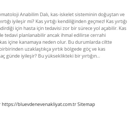
vmatoloji Anabilim Dalı, kas-iskelet sisteminin doğuştan ve
rtığı iyileşir mi? Kas yırtığı kendiliğinden geçmez! Kas yırtığı
rdiği için hasta için tedavisi zor bir sürece yol açabilir. Kas
e tedavi planlanabilir ancak ihmal edilirse cerrahi
lar kas içine kanamaya neden olur. Bu durumlarda ciltte
ri birbirinden uzaklaştıkça yırtık bölgede göç ve kas
 günde iyileşir? Bu yükseklikteki bir yırtığın…
r
https://bluevdenevenakliyat.com.tr
Sitemap