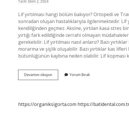
Tarih: Ekim 2, 2024
Lif yırtılması hangi bölüm bakıyor? Ortopedi ve Tra
sonradan oluşan hastalıklarıyla ilgilenmektedir. Lif yı
kendiliğinden geçmez. Aksine, yırtılan kasa stres bindi
yırtığı fark edildiğinde cerrahi olmayan müdahalelerl
gerekebilir. Lif yırtılması nasıl anlarız? Bazı yırtık
morarma ve şişlik oluşabilir. Bazı yırtıklar kas lifle
bütünlüğünün kaybına neden olabilir. Lif kopması kaç
Lif
Devamını okuyun
Yorum Bırak
Yırtılması
Için
Hangi
Doktora
Gidilir
https://organiksigorta.com
https://batidental.com.t