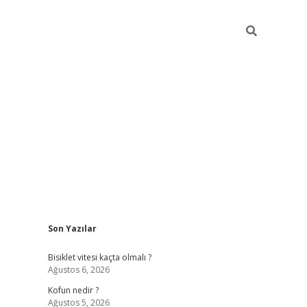
Sidebar
Son Yazılar
ilbet yeni giriş
fame
Bisiklet vitesi kaçta olmalı ?
Ağustos 6, 2026
Kofun nedir ?
Ağustos 5, 2026