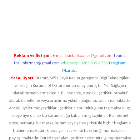
iriş
famecasino giriş
ilbet giriş adresi
www.betexper.xyz/
Reklam ve İletişim:
E-mail:
backlinkpaneli@gmail.com
Teams:
forumhizmeti@gmail.com
Whatsapp: 0262 606 0 726
Telegram:
@karabul
Yasal Uyarı:
Sitemiz, 5651 Sayılı Kanun gereğince Bilgi Teknolojileri
ve İletişim Kurumu (BTK) tarafından onaylanmış bir Yer Sağlayıcı
olarak hizmet vermektedir. Bu nedenle, sitedeki içerikleri proaktif
olarak denetleme veya araştırma yükümlülüğümüz bulunmamaktadır.
Ancak, üyelerimiz yazdıkları içeriklerin sorumluluğunu taşımakta olup,
siteye üye olarak bu sorumluluğu kabul etmiş sayılırlar. Bu internet
sitesi, herhangi bir marka, kurum veya şahıs şirketi ile hiçbir bağlantısı
bulunmamaktadır. Sitede yalnızca kendi hazırladığımız makaleler
paylaşılmaktadır. Burada yer alan içerikler haber niteliği taşımamakta