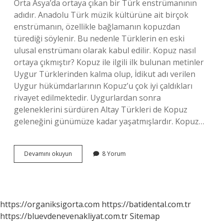
Orta Asya’da ortaya çıkan bir Türk enstrümanının
adıdır. Anadolu Türk müzik kültürüne ait birçok
enstrümanın, özellikle bağlamanın kopuzdan
türediği söylenir. Bu nedenle Türklerin en eski
ulusal enstrümanı olarak kabul edilir. Kopuz nasıl
ortaya çıkmıştır? Kopuz ile ilgili ilk bulunan metinler
Uygur Türklerinden kalma olup, İdikut adı verilen
Uygur hükümdarlarının Kopuz’u çok iyi çaldıkları
rivayet edilmektedir. Uygurlardan sonra
geleneklerini sürdüren Altay Türkleri de Kopuz
geleneğini günümüze kadar yaşatmışlardır. Kopuz…
Kopuz
Devamını okuyun
8 Yorum
Hakkında
Ne
Anlat
https://organiksigorta.com
https://batidental.com.tr
https://bluevdenevenakliyat.com.tr
Sitemap