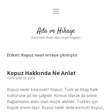
menüyü
Anasayfa
aç
Gizlilik Politikası
Ada ve Hikaye
Yasal Uyarı
Denizden ilham alan neşeli bilgiler!
Hakkımızda
Etiket:
Kopuz nasıl ortaya çıkmıştır
Kopuz Hakkında Ne Anlat
Tarih: Eylül 23, 2024
Kopuz nedir kısa özet? Kopuz, Türk ve Altay halk
kültürüne ait bir çalgıdır. Komus olarak da bilinir.
Bağlamanın atası olan müzik aletidir. Türkler için
büyük önem taşır. Kopuz nedir dede korkut? Kopuz,