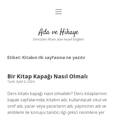
menüyü
Anasayfa
aç
Gizlilik Politikası
Ada ve Hikaye
Yasal Uyarı
Denizden ilham alan neşeli bilgiler!
Hakkımızda
Etiket:
Kitabın ilk sayfasına ne yazılır
Bir Kitap Kapağı Nasıl Olmalı
Tarih: Eylül 6, 2024
Ders kitabı kapağı nasıl olmalıdır? Ders kitaplarının
kapak sayfalarında; kitabın adı, kullanılacak okul ve
sınıf adı, yazar veya yazarların adı, yayıncının adı ve
amblemi ile konuyu tanıtıcı ilgi çekici resimlere yer