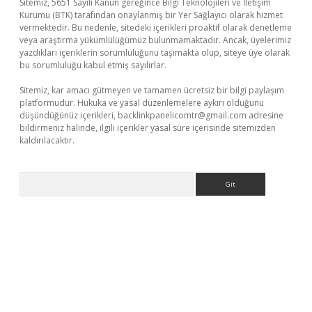
Sitemiz, 5651 Sayılı Kanun gereğince Bilgi Teknolojileri ve İletişim
Kurumu (BTK) tarafından onaylanmış bir Yer Sağlayıcı olarak hizmet
vermektedir. Bu nedenle, sitedeki içerikleri proaktif olarak denetleme
veya araştırma yükümlülüğümüz bulunmamaktadır. Ancak, üyelerimiz
yazdıkları içeriklerin sorumluluğunu taşımakta olup, siteye üye olarak
bu sorumluluğu kabul etmiş sayılırlar.
Sitemiz, kar amacı gütmeyen ve tamamen ücretsiz bir bilgi paylaşım
platformudur. Hukuka ve yasal düzenlemelere aykırı olduğunu
düşündüğünüz içerikleri,
backlinkpanelicomtr@gmail.com
adresine
bildirmeniz halinde, ilgili içerikler yasal süre içerisinde sitemizden
kaldırılacaktır.
Arama
iriş
famecasino giriş
ilbet giriş adresi
www.betexper.xyz/