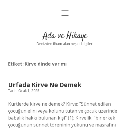
menüyü
Anasayfa
aç
Gizlilik Politikası
Ada ve Hikaye
Yasal Uyarı
Denizden ilham alan neşeli bilgiler!
Hakkımızda
Etiket:
Kirve dinde var mı
Urfada Kirve Ne Demek
Tarih: Ocak 1, 2025
Kürtlerde kirve ne demek? Kirve: “Sünnet edilen
çocuğun elini veya kolunu tutan ve çocuk üzerinde
babalık hakkı bulunan kişi” (1); Kirvelik, “bir erkek
çocuğunun sünnet töreninin yükünü ve masrafını