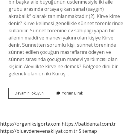
bir başka aile büyüğünün üstlenmesiyle iki aile
grubu arasında ortaya çıkan sanal (saygın)
akrabalık” olarak tanımlanmaktadır (2). Kirve kime
denir? Kirve kelimesi genellikle sünnet törenlerinde
kullanılır. Sünnet törenine ev sahipliği yapan bir
ailenin maddi ve manevi yakını olan kişiye Kirve
denir. Sünnetten sorumlu kişi, sünnet töreninde
sünnet edilen çocuğun masraflarını ödeyen ve
sünnet sırasında çocuğun manevi yardımcısı olan
kişidir. Alevilikte kirve ne demek? Bölgede dini bir
gelenek olan on iki Kuruş…
Urfada
Devamını okuyun
Yorum Bırak
Kirve
Ne
Demek
https://organiksigorta.com
https://batidental.com.tr
https://bluevdenevenakliyat.com.tr
Sitemap