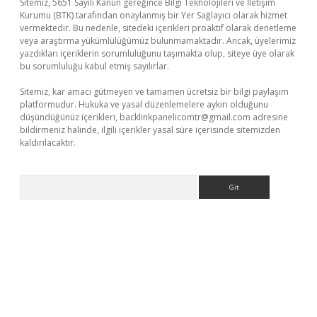
Sitemiz, 5651 Sayılı Kanun gereğince Bilgi Teknolojileri ve İletişim
Kurumu (BTK) tarafından onaylanmış bir Yer Sağlayıcı olarak hizmet
vermektedir. Bu nedenle, sitedeki içerikleri proaktif olarak denetleme
veya araştırma yükümlülüğümüz bulunmamaktadır. Ancak, üyelerimiz
yazdıkları içeriklerin sorumluluğunu taşımakta olup, siteye üye olarak
bu sorumluluğu kabul etmiş sayılırlar.
Sitemiz, kar amacı gütmeyen ve tamamen ücretsiz bir bilgi paylaşım
platformudur. Hukuka ve yasal düzenlemelere aykırı olduğunu
düşündüğünüz içerikleri,
backlinkpanelicomtr@gmail.com
adresine
bildirmeniz halinde, ilgili içerikler yasal süre içerisinde sitemizden
kaldırılacaktır.
Arama
riş
famecasino giriş
ilbet giriş adresi
www.betexper.xyz/