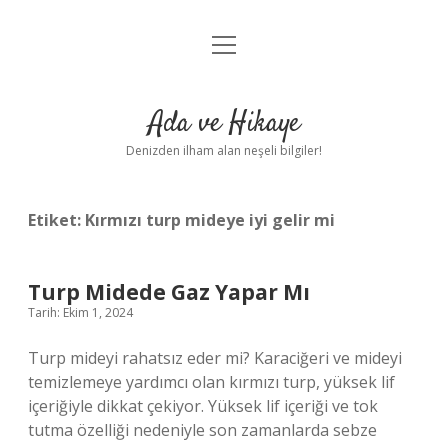
menüyü
Anasayfa
aç
Gizlilik Politikası
Ada ve Hikaye
Yasal Uyarı
Denizden ilham alan neşeli bilgiler!
Hakkımızda
Etiket:
Kırmızı turp mideye iyi gelir mi
Turp Midede Gaz Yapar Mı
Tarih: Ekim 1, 2024
Turp mideyi rahatsız eder mi? Karaciğeri ve mideyi
temizlemeye yardımcı olan kırmızı turp, yüksek lif
içeriğiyle dikkat çekiyor. Yüksek lif içeriği ve tok
tutma özelliği nedeniyle son zamanlarda sebze