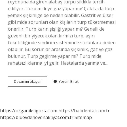
reyonuna da giren alabaş turpu sıklıkla tercih
ediliyor. Turp mideye gaz yapar mı? Çok fazla turp
yemek şişkinliğe de neden olabilir. Gastrit ve ülser
gibi mide sorunları olan kişilerin turp tüketmemesi
önerilir. Turp karın şişliği yapar mı? Genellikle
güvenli bir yiyecek olan kırmızı turp, aşırı
tüketildiğinde sindirim sisteminde sorunlara neden
olabilir. Bu sorunlar arasında şişkinlik, gaz ve gaz
bulunur. Turp geğirme yapar mı? Turp mide
rahatsızlıklarına iyi gelir. Hastalarda yanma ve…
Turp
Devamını okuyun
Yorum Bırak
Midede
Gaz
Yapar
Mı
https://organiksigorta.com
https://batidental.com.tr
https://bluevdenevenakliyat.com.tr
Sitemap