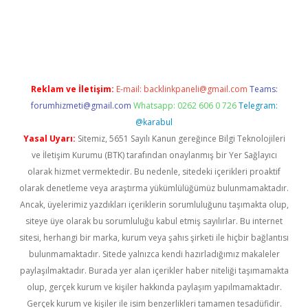
i giriş
famecasino giriş
ilbet giriş adresi
www.betexper.xyz/
Reklam ve İletişim:
E-mail:
backlinkpaneli@gmail.com
Teams:
forumhizmeti@gmail.com
Whatsapp: 0262 606 0 726
Telegram:
@karabul
Yasal Uyarı:
Sitemiz, 5651 Sayılı Kanun gereğince Bilgi Teknolojileri
ve İletişim Kurumu (BTK) tarafından onaylanmış bir Yer Sağlayıcı
olarak hizmet vermektedir. Bu nedenle, sitedeki içerikleri proaktif
olarak denetleme veya araştırma yükümlülüğümüz bulunmamaktadır.
Ancak, üyelerimiz yazdıkları içeriklerin sorumluluğunu taşımakta olup,
siteye üye olarak bu sorumluluğu kabul etmiş sayılırlar. Bu internet
sitesi, herhangi bir marka, kurum veya şahıs şirketi ile hiçbir bağlantısı
bulunmamaktadır. Sitede yalnızca kendi hazırladığımız makaleler
paylaşılmaktadır. Burada yer alan içerikler haber niteliği taşımamakta
olup, gerçek kurum ve kişiler hakkında paylaşım yapılmamaktadır.
Gerçek kurum ve kişiler ile isim benzerlikleri tamamen tesadüfidir.