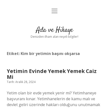
menüyü
Anasayfa
aç
Gizlilik Politikası
Ada ve Hikaye
Yasal Uyarı
Denizden ilham alan neşeli bilgiler!
Hakkımızda
Etiket:
Kim bir yetimin başını okşarsa
Yetimin Evinde Yemek Yemek Caiz
Mi
Tarih: Aralık 28, 2024
Yetim olan bir evde yemek yenir mi? Yetimhaneye
başvuranı kınar. Yetimhanelerin de kamu malı ve
devlet geliri üzerinde hakları olduğunu unutmamak