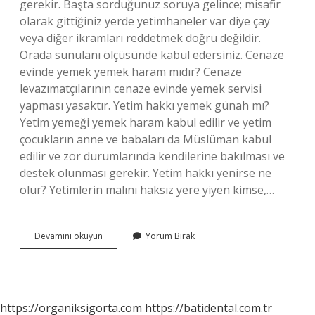
gerekir. Başta sorduğunuz soruya gelince; misafir
olarak gittiğiniz yerde yetimhaneler var diye çay
veya diğer ikramları reddetmek doğru değildir.
Orada sunulanı ölçüsünde kabul edersiniz. Cenaze
evinde yemek yemek haram mıdır? Cenaze
levazımatçılarının cenaze evinde yemek servisi
yapması yasaktır. Yetim hakkı yemek günah mı?
Yetim yemeği yemek haram kabul edilir ve yetim
çocukların anne ve babaları da Müslüman kabul
edilir ve zor durumlarında kendilerine bakılması ve
destek olunması gerekir. Yetim hakkı yenirse ne
olur? Yetimlerin malını haksız yere yiyen kimse,…
Yetimin
Devamını okuyun
Yorum Bırak
Evinde
Yemek
Yemek
Caiz
Mi
https://organiksigorta.com
https://batidental.com.tr