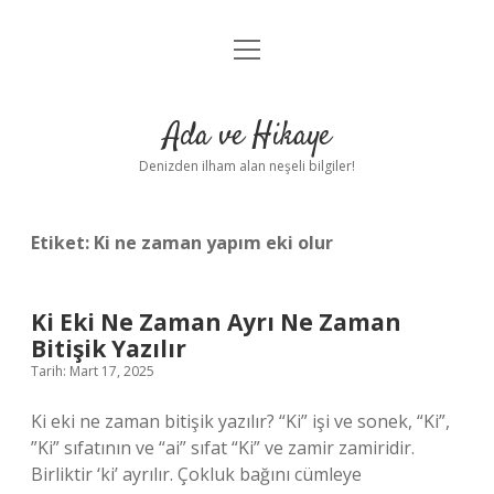
menüyü
Anasayfa
aç
Gizlilik Politikası
Ada ve Hikaye
Yasal Uyarı
Denizden ilham alan neşeli bilgiler!
Hakkımızda
Etiket:
Ki ne zaman yapım eki olur
Ki Eki Ne Zaman Ayrı Ne Zaman
Bitişik Yazılır
Tarih: Mart 17, 2025
Ki eki ne zaman bitişik yazılır? “Ki” işi ve sonek, “Ki”, ​​
”Ki” sıfatının ve “ai” sıfat “Ki” ve zamir zamiridir.
Birliktir ‘ki’ ayrılır. Çokluk bağını cümleye