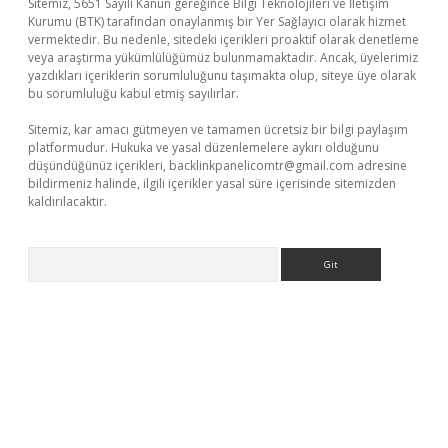
Sitemiz, 5651 Sayılı Kanun gereğince Bilgi Teknolojileri ve İletişim
Kurumu (BTK) tarafından onaylanmış bir Yer Sağlayıcı olarak hizmet
vermektedir. Bu nedenle, sitedeki içerikleri proaktif olarak denetleme
veya araştırma yükümlülüğümüz bulunmamaktadır. Ancak, üyelerimiz
yazdıkları içeriklerin sorumluluğunu taşımakta olup, siteye üye olarak
bu sorumluluğu kabul etmiş sayılırlar.
Sitemiz, kar amacı gütmeyen ve tamamen ücretsiz bir bilgi paylaşım
platformudur. Hukuka ve yasal düzenlemelere aykırı olduğunu
düşündüğünüz içerikleri,
backlinkpanelicomtr@gmail.com
adresine
bildirmeniz halinde, ilgili içerikler yasal süre içerisinde sitemizden
kaldırılacaktır.
Arama
riş
famecasino giriş
ilbet giriş adresi
www.betexper.xyz/