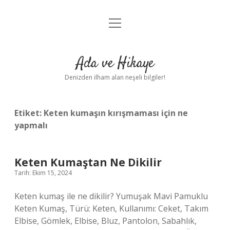
menüyü
Anasayfa
aç
Gizlilik Politikası
Ada ve Hikaye
Yasal Uyarı
Denizden ilham alan neşeli bilgiler!
Hakkımızda
Etiket:
Keten kumaşın kırışmaması için ne
yapmalı
Keten Kumaştan Ne Dikilir
Tarih: Ekim 15, 2024
Keten kumaş ile ne dikilir? Yumuşak Mavi Pamuklu
Keten Kumaş, Türü: Keten, Kullanımı: Ceket, Takım
Elbise, Gömlek, Elbise, Bluz, Pantolon, Sabahlık,