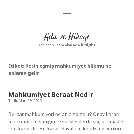
menüyü
Anasayfa
aç
Gizlilik Politikası
Ada ve Hikaye
Yasal Uyarı
Denizden ilham alan neşeli bilgiler!
Hakkımızda
Etiket:
Kesinleşmiş mahkumiyet hükmü ne
anlama gelir
Mahkumiyet Beraat Nedir
Tarih: Mart 29, 2025
Beraat mahkumiyeti ne anlama gelir? Onay kararı,
mahkemenin sanığın cezai işlemlerde suçlu olmadığı
son kararıdır. Bu karar, davalının kendisine verilen