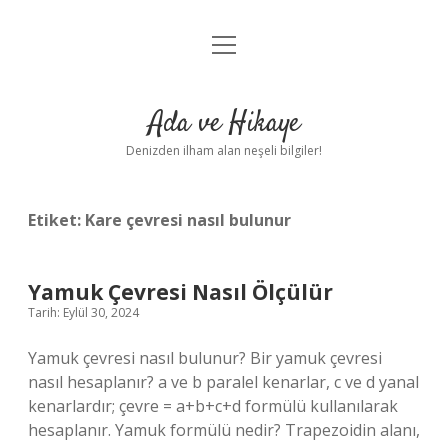
menüyü
Anasayfa
aç
Gizlilik Politikası
Ada ve Hikaye
Yasal Uyarı
Denizden ilham alan neşeli bilgiler!
Hakkımızda
Etiket:
Kare çevresi nasıl bulunur
Yamuk Çevresi Nasıl Ölçülür
Tarih: Eylül 30, 2024
Yamuk çevresi nasıl bulunur? Bir yamuk çevresi
nasıl hesaplanır? a ve b paralel kenarlar, c ve d yanal
kenarlardır; çevre = a+b+c+d formülü kullanılarak
hesaplanır. Yamuk formülü nedir? Trapezoidin alanı,