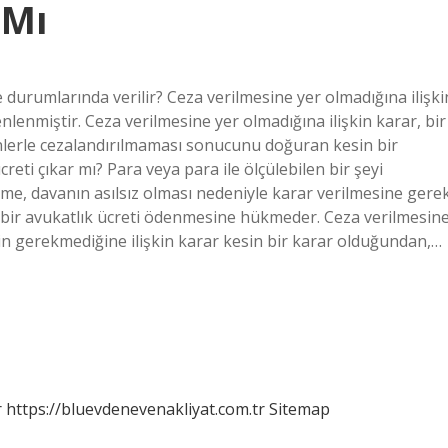
 Mı
 durumlarında verilir? Ceza verilmesine yer olmadığına ilişki
lenmiştir. Ceza verilmesine yer olmadığına ilişkin karar, bir
nedenlerle cezalandırılmaması sonucunu doğuran kesin bir
reti çıkar mı? Para veya para ile ölçülebilen bir şeyi
eme, davanın asılsız olması nedeniyle karar verilmesine gere
bir avukatlık ücreti ödenmesine hükmeder. Ceza verilmesin
inin gerekmediğine ilişkin karar kesin bir karar olduğundan,…
r
https://bluevdenevenakliyat.com.tr
Sitemap