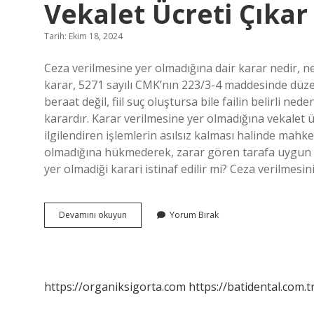
Vekalet Ücreti Çıkar
Tarih: Ekim 18, 2024
Ceza verilmesine yer olmadığına dair karar nedir, ne
karar, 5271 sayılı CMK’nın 223/3-4 maddesinde düzen
beraat değil, fiil suç oluştursa bile failin belirli 
karardır. Karar verilmesine yer olmadığına vekalet üc
ilgilendiren işlemlerin asılsız kalması halinde mahk
olmadığına hükmederek, zarar gören tarafa uygun 
yer olmadiği karari istinaf edilir mi? Ceza verilmes
Ceza
Devamını okuyun
Yorum Bırak
Verilmesine
Yer
Olmadığı
Kararında
Vekalet
https://organiksigorta.com
https://batidental.com.t
Ücreti
Çıkar