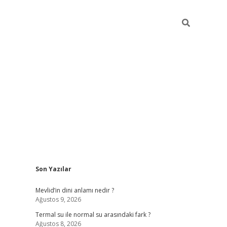
Sidebar
Son Yazılar
ilbet yeni giriş
fame
Mevlid’in dini anlamı nedir ?
Ağustos 9, 2026
Termal su ile normal su arasındaki fark ?
Ağustos 8, 2026