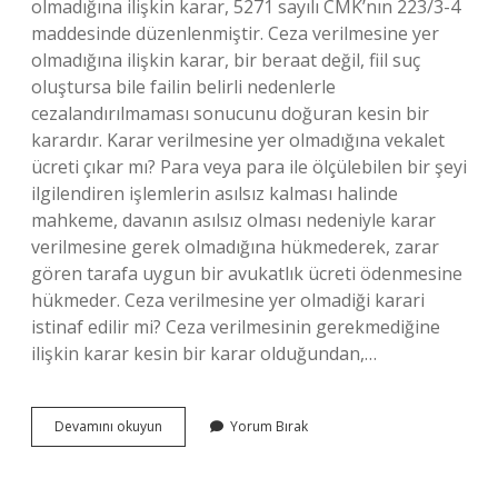
olmadığına ilişkin karar, 5271 sayılı CMK’nın 223/3-4
maddesinde düzenlenmiştir. Ceza verilmesine yer
olmadığına ilişkin karar, bir beraat değil, fiil suç
oluştursa bile failin belirli nedenlerle
cezalandırılmaması sonucunu doğuran kesin bir
karardır. Karar verilmesine yer olmadığına vekalet
ücreti çıkar mı? Para veya para ile ölçülebilen bir şeyi
ilgilendiren işlemlerin asılsız kalması halinde
mahkeme, davanın asılsız olması nedeniyle karar
verilmesine gerek olmadığına hükmederek, zarar
gören tarafa uygun bir avukatlık ücreti ödenmesine
hükmeder. Ceza verilmesine yer olmadiği karari
istinaf edilir mi? Ceza verilmesinin gerekmediğine
ilişkin karar kesin bir karar olduğundan,…
Ceza
Devamını okuyun
Yorum Bırak
Verilmesine
Yer
Olmadığı