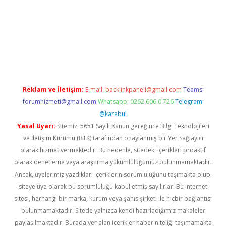
giriş
famecasino giriş
ilbet giriş adresi
www.betexper.xyz/
Reklam ve İletişim:
E-mail:
backlinkpaneli@gmail.com
Teams:
forumhizmeti@gmail.com
Whatsapp: 0262 606 0 726
Telegram:
@karabul
Yasal Uyarı:
Sitemiz, 5651 Sayılı Kanun gereğince Bilgi Teknolojileri
ve İletişim Kurumu (BTK) tarafından onaylanmış bir Yer Sağlayıcı
olarak hizmet vermektedir. Bu nedenle, sitedeki içerikleri proaktif
olarak denetleme veya araştırma yükümlülüğümüz bulunmamaktadır.
Ancak, üyelerimiz yazdıkları içeriklerin sorumluluğunu taşımakta olup,
siteye üye olarak bu sorumluluğu kabul etmiş sayılırlar. Bu internet
sitesi, herhangi bir marka, kurum veya şahıs şirketi ile hiçbir bağlantısı
bulunmamaktadır. Sitede yalnızca kendi hazırladığımız makaleler
paylaşılmaktadır. Burada yer alan içerikler haber niteliği taşımamakta