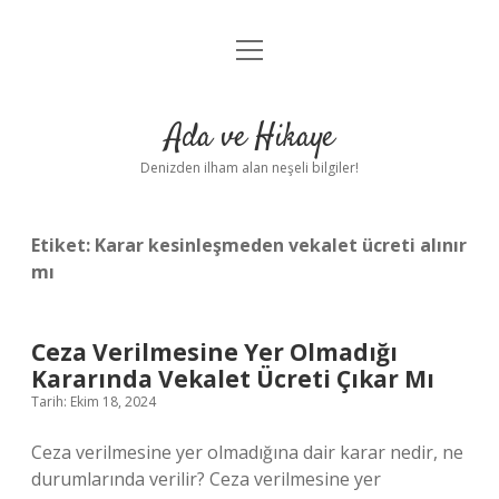
menüyü
Anasayfa
aç
Gizlilik Politikası
Ada ve Hikaye
Yasal Uyarı
Denizden ilham alan neşeli bilgiler!
Hakkımızda
Etiket:
Karar kesinleşmeden vekalet ücreti alınır
mı
Ceza Verilmesine Yer Olmadığı
Kararında Vekalet Ücreti Çıkar Mı
Tarih: Ekim 18, 2024
Ceza verilmesine yer olmadığına dair karar nedir, ne
durumlarında verilir? Ceza verilmesine yer