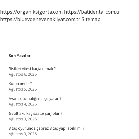
Kararında
Vekalet
https://organiksigorta.com
https://batidental.com.tr
Ücreti
https://bluevdenevenakliyat.com.tr
Sitemap
Çıkar
Mı
Sidebar
Son Yazılar
Bisiklet vitesi kaçta olmalı ?
Ağustos 6, 2026
Kofun nedir ?
Ağustos 5, 2026
Avans otomatiği ne işe yarar ?
Ağustos 4, 2026
6 volt akü kaç saatte şarj olur ?
Ağustos 3, 2026
3 taş oyununda çapraz 3 taş yapılabilir mi ?
Ağustos 3, 2026