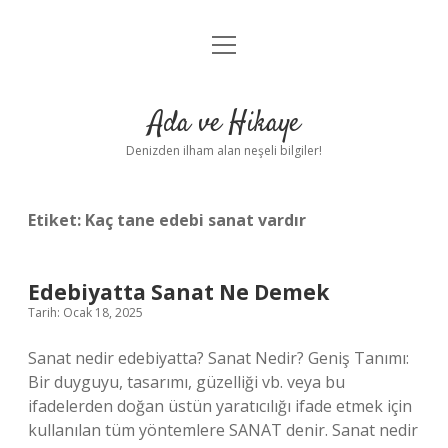
menüyü
Anasayfa
aç
Gizlilik Politikası
Ada ve Hikaye
Yasal Uyarı
Denizden ilham alan neşeli bilgiler!
Hakkımızda
Etiket:
Kaç tane edebi sanat vardır
Edebiyatta Sanat Ne Demek
Tarih: Ocak 18, 2025
Sanat nedir edebiyatta? Sanat Nedir? Geniş Tanımı:
Bir duyguyu, tasarımı, güzelliği vb. veya bu
ifadelerden doğan üstün yaratıcılığı ifade etmek için
kullanılan tüm yöntemlere SANAT denir. Sanat nedir