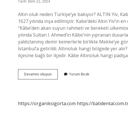
Tarih: Ekim 22, 2024
Altın oluk neden Türkiye’ye bakıyor? ALTIN ​​Yiv, Kab
1627 yılında inşa edilmiştir. Kabe’deki Altın Yiv’in e
“Kâbe’den akan suyun rahmeti ve bereketi ülkemize 
yılında Sultan I. Ahmed’in Kâbe’nin yıpranan duvarla
yaldızlanmış demir kemerlerle birlikte Mekke’ye gönd
İstanbul’a getirildi. Altınoluk hangi bölgede yer alır?
ilçesine bağlı bir ilçedir. Kâbe Altınoluk hangi padi
Altınoluk
Devamını okuyun
Yorum Bırak
Nereyi
Gösterir
https://organiksigorta.com
https://batidental.com.t