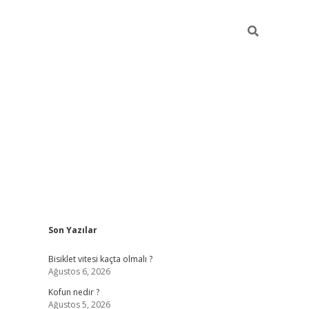
Sidebar
Son Yazılar
ilbet yeni giriş
fame
Bisiklet vitesi kaçta olmalı ?
Ağustos 6, 2026
Kofun nedir ?
Ağustos 5, 2026