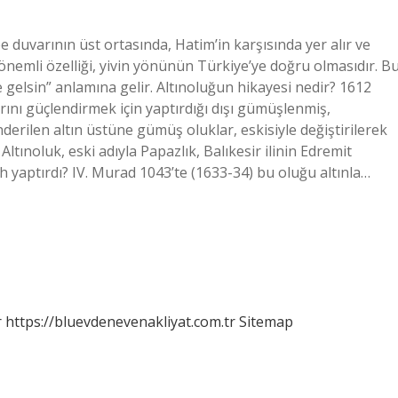
e duvarının üst ortasında, Hatim’in karşısında yer alır ve
n önemli özelliği, yivin yönünün Türkiye’ye doğru olmasıdır. Bu
gelsin” anlamına gelir. Altınoluğun hikayesi nedir? 1612
rını güçlendirmek için yaptırdığı dışı gümüşlenmiş,
erilen altın üstüne gümüş oluklar, eskisiyle değiştirilerek
 Altınoluk, eski adıyla Papazlık, Balıkesir ilinin Edremit
şah yaptırdı? IV. Murad 1043’te (1633-34) bu oluğu altınla…
r
https://bluevdenevenakliyat.com.tr
Sitemap