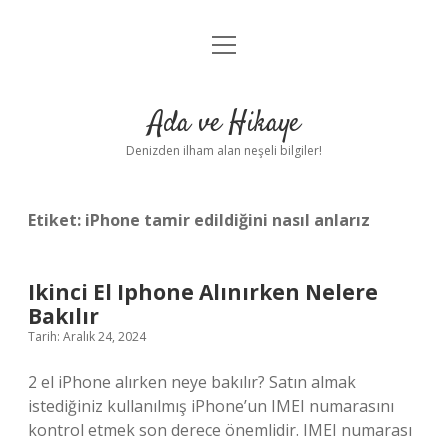
menüyü
Anasayfa
aç
Gizlilik Politikası
Ada ve Hikaye
Yasal Uyarı
Denizden ilham alan neşeli bilgiler!
Hakkımızda
Etiket:
iPhone tamir edildiğini nasıl anlarız
Ikinci El Iphone Alınırken Nelere
Bakılır
Tarih: Aralık 24, 2024
2 el iPhone alırken neye bakılır? Satın almak
istediğiniz kullanılmış iPhone’un IMEI numarasını
kontrol etmek son derece önemlidir. IMEI numarası