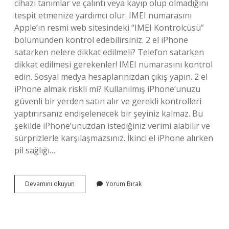
cihazı tanımlar ve çalıntı veya kayıp olup olmadığını
tespit etmenize yardımcı olur. IMEI numarasını
Apple’ın resmi web sitesindeki “IMEI Kontrolcüsü”
bölümünden kontrol edebilirsiniz. 2 el iPhone
satarken nelere dikkat edilmeli? Telefon satarken
dikkat edilmesi gerekenler! IMEI numarasını kontrol
edin. Sosyal medya hesaplarınızdan çıkış yapın. 2 el
iPhone almak riskli mi? Kullanılmış iPhone’unuzu
güvenli bir yerden satın alır ve gerekli kontrolleri
yaptırırsanız endişelenecek bir şeyiniz kalmaz. Bu
şekilde iPhone’unuzdan istediğiniz verimi alabilir ve
sürprizlerle karşılaşmazsınız. İkinci el iPhone alırken
pil sağlığı…
Ikinci
Devamını okuyun
Yorum Bırak
El
Iphone
Alınırken
Nelere