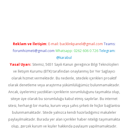
eni giriş
famecasino giriş
ilbet giriş adresi
www.betexper.xyz/
Reklam ve İletişim:
E-mail:
backlinkpaneli@gmail.com
Teams:
forumhizmeti@gmail.com
Whatsapp: 0262 606 0 726
Telegram:
@karabul
Yasal Uyarı:
Sitemiz, 5651 Sayılı Kanun gereğince Bilgi Teknolojileri
ve İletişim Kurumu (BTK) tarafından onaylanmış bir Yer Sağlayıcı
olarak hizmet vermektedir. Bu nedenle, sitedeki içerikleri proaktif
olarak denetleme veya araştırma yükümlülüğümüz bulunmamaktadır.
Ancak, üyelerimiz yazdıkları içeriklerin sorumluluğunu taşımakta olup,
siteye üye olarak bu sorumluluğu kabul etmiş sayılırlar. Bu internet
sitesi, herhangi bir marka, kurum veya şahıs şirketi ile hiçbir bağlantısı
bulunmamaktadır. Sitede yalnızca kendi hazırladığımız makaleler
paylaşılmaktadır. Burada yer alan içerikler haber niteliği taşımamakta
olup, gerçek kurum ve kişiler hakkında paylaşım yapılmamaktadır.