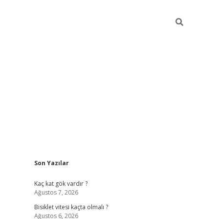
Sidebar
Son Yazılar
ilbet yeni giriş
fame
Kaç kat gök vardır ?
Ağustos 7, 2026
Bisiklet vitesi kaçta olmalı ?
Ağustos 6, 2026