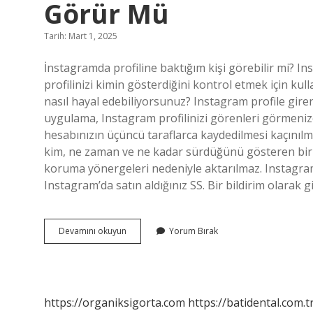
Görür Mü
Tarih: Mart 1, 2025
İnstagramda profiline baktığım kişi görebilir mi? Ins
profilinizi kimin gösterdiğini kontrol etmek için kull
nasıl hayal edebiliyorsunuz? Instagram profile gire
uygulama, Instagram profilinizi görenleri görmenize
hesabınızın üçüncü taraflarca kaydedilmesi kaçınılma
kim, ne zaman ve ne kadar sürdüğünü gösteren bir öze
koruma yönergeleri nedeniyle aktarılmaz. Instagram’
Instagram’da satın aldığınız SS. Bir bildirim olarak gi
Instagramda
Devamını okuyun
Yorum Bırak
Profile
Bakınca
Karşı
Taraf
Görür
https://organiksigorta.com
https://batidental.com.t
Mü