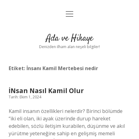
menüyü
Anasayfa
aç
Gizlilik Politikası
Ada ve Hikaye
Yasal Uyarı
Denizden ilham alan neşeli bilgiler!
Hakkımızda
Etiket:
İnsanı Kamil Mertebesi nedir
İNsan Nasıl Kamil Olur
Tarih: Ekim 1, 2024
Kamil insanın özellikleri nelerdir? Birinci bölümde
“iki eli olan, iki ayak üzerinde durup hareket
edebilen, sözlü iletişim kurabilen, düşünme ve akıl
yürütme yeteneğine sahip en gelişmiş memeli