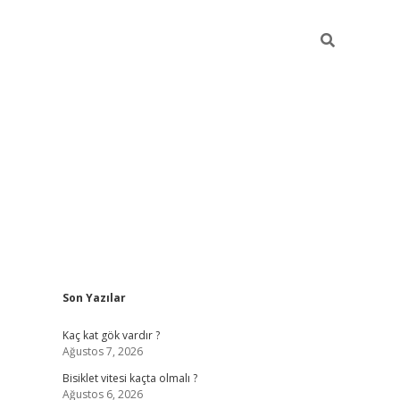
Sidebar
Son Yazılar
ilbet yeni giriş
fam
Kaç kat gök vardır ?
Ağustos 7, 2026
Bisiklet vitesi kaçta olmalı ?
Ağustos 6, 2026