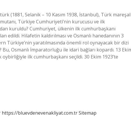
ürk (1881, Selanik – 10 Kasım 1938, İstanbul), Türk mareşali
omutanı, Türkiye Cumhuriyeti’nin kurucusu ve ilk
ndan kuruldu? Cumhuriyet, ülkenin ilk cumhurbaşkanı
an edildi. Hilafetin kaldırılması ve Osmanlı hanedanının 3
n Türkiye’nin yaratılmasında önemli rol oynayacak bir dizi
? Bu, Osmanlı İmparatorluğu ile idari bağları kopardı. 13 Eki
oybirliğiyle ilk cumhurbaşkanı seçildi. 30 Ekim 1923’te
r
https://bluevdenevenakliyat.com.tr
Sitemap