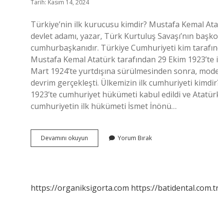
Tarih: Kasım 14, 2024
Türkiye’nin ilk kurucusu kimdir? Mustafa Kemal Atat
devlet adamı, yazar, Türk Kurtuluş Savaşı’nın başk
cumhurbaşkanıdır. Türkiye Cumhuriyeti kim tarafı
Mustafa Kemal Atatürk tarafından 29 Ekim 1923’te il
Mart 1924’te yurtdışına sürülmesinden sonra, moder
devrim gerçekleşti. Ülkemizin ilk cumhuriyeti kimdir
1923’te cumhuriyet hükümeti kabul edildi ve Atatürk 
cumhuriyetin ilk hükümeti İsmet İnönü…
Türkiye
Devamını okuyun
Yorum Bırak
Cumhuriyetinin
Ilk
Kim
Kurdu
https://organiksigorta.com
https://batidental.com.t