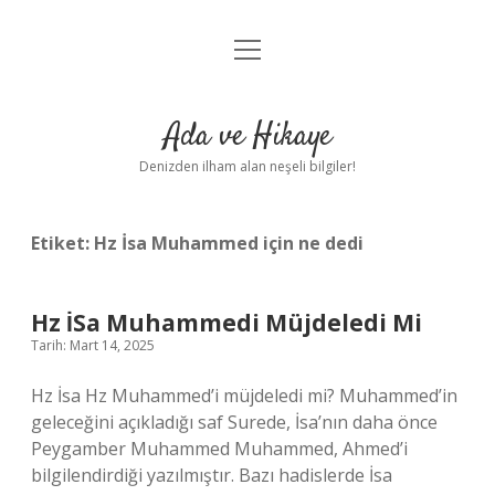
menüyü
Anasayfa
aç
Gizlilik Politikası
Ada ve Hikaye
Yasal Uyarı
Denizden ilham alan neşeli bilgiler!
Hakkımızda
Etiket:
Hz İsa Muhammed için ne dedi
Hz İSa Muhammedi Müjdeledi Mi
Tarih: Mart 14, 2025
Hz İsa Hz Muhammed’i müjdeledi mi? Muhammed’in
geleceğini açıkladığı saf Surede, İsa’nın daha önce
Peygamber Muhammed Muhammed, Ahmed’i
bilgilendirdiği yazılmıştır. Bazı hadislerde İsa