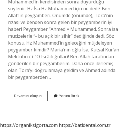
Muhammed’in kendisinden sonra duyurduğu
söylenir. Hz İsa Hz Muhammed için ne dedi? Ben
Allah’ın peygamberi. Önümde (önümde), Tora’nın
rızası ve benden sonra gelen bir peygamberin iyi
haberi Peygamber “Ahmed = Muhammed. Sonra İsa
mucizelerle “- bu açık bir sihir” dediğinde dedi. Söz
konusu. Hz Muhammed’in geleceğini müjdeleyen
peygamber kimdir? Maria’nın oğlu İsa, Kutsal Kur’an
Mektubu / i: “O Isrâiloğullari! Ben Allah tarafından
gönderilen bir peygamberim. Daha önce ilerlemiş
olan Tora’yı doğrulamaya geldim ve Ahmed adında
bir peygamberden…
Hz
Devamını okuyun
Yorum Bırak
İSa
Muhammedi
Müjdeledi
Mi
https://organiksigorta.com
https://batidental.com.tr