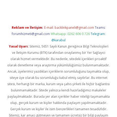
iriş
famecasino giriş
ilbet giriş adresi
www.betexper.xyz/
Reklam ve İletişim:
E-mail:
backlinkpaneli@gmail.com
Teams:
forumhizmeti@gmail.com
Whatsapp: 0262 606 0 726
Telegram:
@karabul
Yasal Uyarı:
Sitemiz, 5651 Sayılı Kanun gereğince Bilgi Teknolojileri
ve İletişim Kurumu (BTK) tarafından onaylanmış bir Yer Sağlayıcı
olarak hizmet vermektedir. Bu nedenle, sitedeki içerikleri proaktif
olarak denetleme veya araştırma yükümlülüğümüz bulunmamaktadır.
Ancak, üyelerimiz yazdıkları içeriklerin sorumluluğunu taşımakta olup,
siteye üye olarak bu sorumluluğu kabul etmiş sayılırlar. Bu internet
sitesi, herhangi bir marka, kurum veya şahıs şirketi ile hiçbir bağlantısı
bulunmamaktadır. Sitede yalnızca kendi hazırladığımız makaleler
paylaşılmaktadır. Burada yer alan içerikler haber niteliği taşımamakta
olup, gerçek kurum ve kişiler hakkında paylaşım yapılmamaktadır.
Gerçek kurum ve kişiler ile isim benzerlikleri tamamen tesadüfidir.
Sitemiz, kar amacı gütmeyen ve tamamen ücretsiz bir bilgi paylaşım