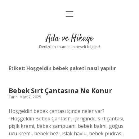
menüyü
Anasayfa
aç
Gizlilik Politikası
Ada ve Hikaye
Yasal Uyarı
Denizden ilham alan neşeli bilgiler!
Hakkımızda
Etiket:
Hoşgeldin bebek paketi nasıl yapılır
Bebek Sırt Çantasına Ne Konur
Tarih: Mart 7, 2025
Hoşgeldin bebek çantası içinde neler var?
“Hoşgeldin Bebek Çantası”, içeriğinde; sırt çantası,
pişik kremi, bebek şampuanı, bebek balmı, göğüs
ucu kremi, bebek bezi, ıslak havlu, bebek pudrası,