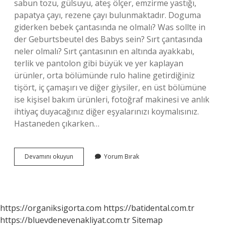
sabun tozu, gülsuyu, ateş ölçer, emzirme yastığı,
papatya çayı, rezene çayı bulunmaktadır. Doguma
giderken bebek çantasında ne olmalı? Was sollte in
der Geburtsbeutel des Babys sein? Sırt çantasında
neler olmalı? Sırt çantasının en altında ayakkabı,
terlik ve pantolon gibi büyük ve yer kaplayan
ürünler, orta bölümünde rulo haline getirdiğiniz
tişört, iç çamaşırı ve diğer giysiler, en üst bölümüne
ise kişisel bakım ürünleri, fotoğraf makinesi ve anlık
ihtiyaç duyacağınız diğer eşyalarınızı koymalısınız.
Hastaneden çıkarken…
Bebek
Devamını okuyun
Yorum Bırak
Sırt
Çantasına
Ne
Konur
https://organiksigorta.com
https://batidental.com.tr
https://bluevdenevenakliyat.com.tr
Sitemap