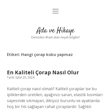
menüyü
Anasayfa
aç
Gizlilik Politikası
Ada ve Hikaye
Yasal Uyarı
Denizden ilham alan neşeli bilgiler!
Hakkımızda
Etiket:
Hangi çorap koku yapmaz
En Kaliteli Çorap Nasıl Olur
Tarih: Eylül 20, 2024
Kaliteli çorap nasıl olmalı? Kaliteli çoraplar ise bu
ipliklerden üretilen, ayağınızı saran, elastik kısımları
sayesinde sıkmayan, dikişsiz burunlu ve ayaklarda
hoş bir his sağlayan rahat çoraplardır. Sağlıklı