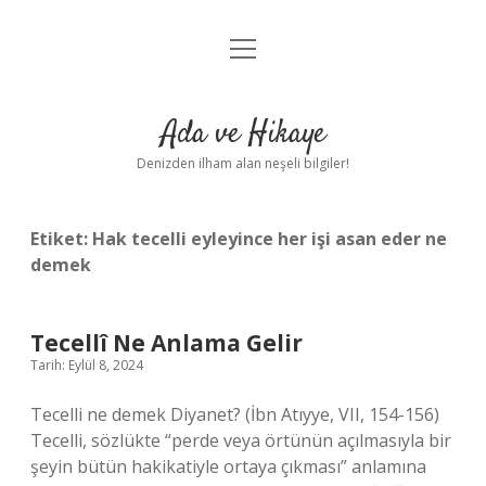
menüyü
Anasayfa
aç
Gizlilik Politikası
Ada ve Hikaye
Yasal Uyarı
Denizden ilham alan neşeli bilgiler!
Hakkımızda
Etiket:
Hak tecelli eyleyince her işi asan eder ne
demek
Tecellî Ne Anlama Gelir
Tarih: Eylül 8, 2024
Tecelli ne demek Diyanet? (İbn Atıyye, VII, 154-156)
Tecelli, sözlükte “perde veya örtünün açılmasıyla bir
şeyin bütün hakikatiyle ortaya çıkması” anlamına