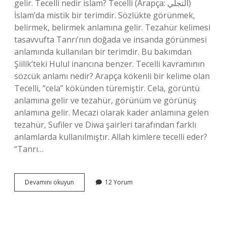
gelir. Tecelli nedir islam? Tecelli (Arapça: التجلي)
İslam’da mistik bir terimdir. Sözlükte görünmek,
belirmek, belirmek anlamına gelir. Tezahür kelimesi
tasavvufta Tanrı’nın doğada ve insanda görünmesi
anlamında kullanılan bir terimdir. Bu bakımdan
Şiilik’teki Hulul inancına benzer. Tecelli kavramının
sözcük anlamı nedir? Arapça kökenli bir kelime olan
Tecelli, “cela” kökünden türemiştir. Cela, görüntü
anlamına gelir ve tezahür, görünüm ve görünüş
anlamına gelir. Mecazi olarak kader anlamına gelen
tezahür, Sufiler ve Diwa şairleri tarafından farklı
anlamlarda kullanılmıştır. Allah kimlere tecelli eder?
“Tanrı…
Tecellî
Devamını okuyun
12 Yorum
Ne
Anlama
Gelir