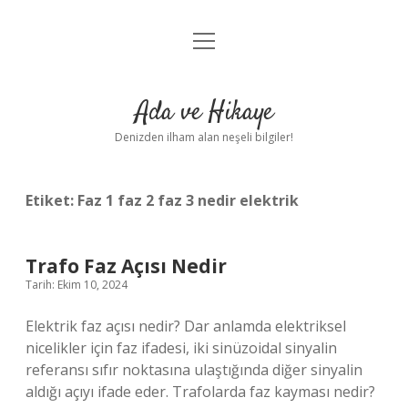
menüyü
Anasayfa
aç
Gizlilik Politikası
Ada ve Hikaye
Yasal Uyarı
Denizden ilham alan neşeli bilgiler!
Hakkımızda
Etiket:
Faz 1 faz 2 faz 3 nedir elektrik
Trafo Faz Açısı Nedir
Tarih: Ekim 10, 2024
Elektrik faz açısı nedir? Dar anlamda elektriksel
nicelikler için faz ifadesi, iki sinüzoidal sinyalin
referansı sıfır noktasına ulaştığında diğer sinyalin
aldığı açıyı ifade eder. Trafolarda faz kayması nedir?