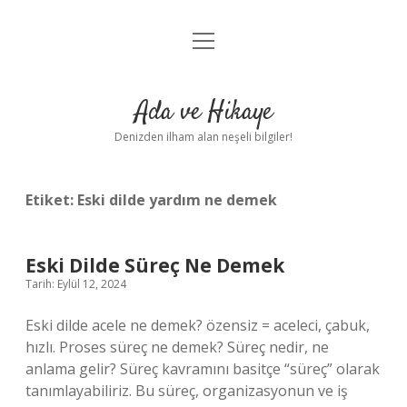
menüyü
Anasayfa
aç
Gizlilik Politikası
Ada ve Hikaye
Yasal Uyarı
Denizden ilham alan neşeli bilgiler!
Hakkımızda
Etiket:
Eski dilde yardım ne demek
Eski Dilde Süreç Ne Demek
Tarih: Eylül 12, 2024
Eski dilde acele ne demek? özensiz = aceleci, çabuk,
hızlı. Proses süreç ne demek? Süreç nedir, ne
anlama gelir? Süreç kavramını basitçe “süreç” olarak
tanımlayabiliriz. Bu süreç, organizasyonun ve iş