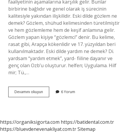
faaliyetinin aşamalarına karşılık gelir. Bunlar
birbirine bağlıdır ve genel olarak iş sürecinin
kalitesiyle yakından ilişkilidir. Eski dilde gözlem ne
demek? Gözlem, shühud kelimesinden türetilmiştir
ve hem gözlemleme hem de keşif anlamına gelir.
Gözlem yapan kişiye “gözlemci” denir. Bu kelime,
rasat gibi, Arapça kökenlidir ve 17. yüzyıldan beri
kullanılmaktadır. Eski dilde yardım ne demek? Di.
yardsam “yardım etmek”, yard- fiiline dayanır ve
genç olan Ozb’u oluşturur. helfen; Uygulama. Hilf
mir; Tü.,…
Eski
Devamını okuyun
6 Yorum
Dilde
Süreç
Ne
Demek
https://organiksigorta.com
https://batidental.com.tr
https://bluevdenevenakliyat.com.tr
Sitemap