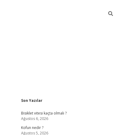
Sidebar
Son Yazılar
ilbet yeni giriş
fam
Bisiklet vitesi kaçta olmalı ?
Ağustos 6, 2026
Kofun nedir ?
Ağustos 5, 2026