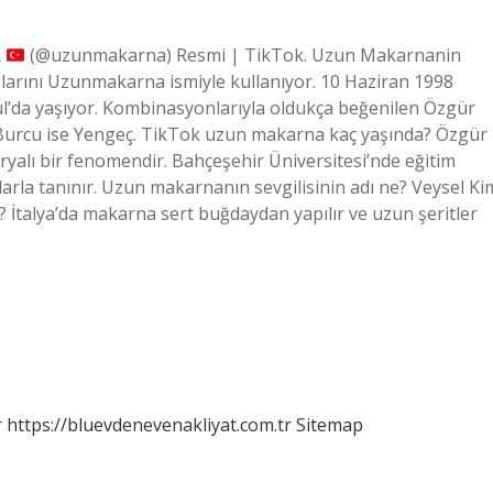
R
(@uzunmakarna) Resmi | TikTok. Uzun Makarnanin
larını Uzunmakarna ismiyle kullanıyor. 10 Haziran 1998
l’da yaşıyor. Kombinasyonlarıyla oldukça beğenilen Özgür
. Burcu ise Yengeç. TikTok uzun makarna kaç yaşında? Özgür
yalı bir fenomendir. Bahçeşehir Üniversitesi’nde eğitim
arla tanınır. Uzun makarnanın sevgilisinin adı ne? Veysel Ki
İtalya’da makarna sert buğdaydan yapılır ve uzun şeritler
r
https://bluevdenevenakliyat.com.tr
Sitemap