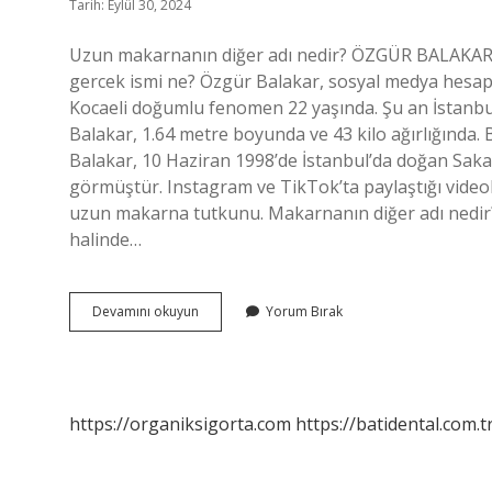
Tarih: Eylül 30, 2024
Uzun makarnanın diğer adı nedir? ÖZGÜR BALAKA
gercek ismi ne? Özgür Balakar, sosyal medya hesap
Kocaeli doğumlu fenomen 22 yaşında. Şu an İstanbu
Balakar, 1.64 metre boyunda ve 43 kilo ağırlığında
Balakar, 10 Haziran 1998’de İstanbul’da doğan Sakar
görmüştür. Instagram ve TikTok’ta paylaştığı videol
uzun makarna tutkunu. Makarnanın diğer adı nedir? 
halinde…
Uzun
Devamını okuyun
Yorum Bırak
Makarnanın
Gerçek
Adı
Ne
https://organiksigorta.com
https://batidental.com.t