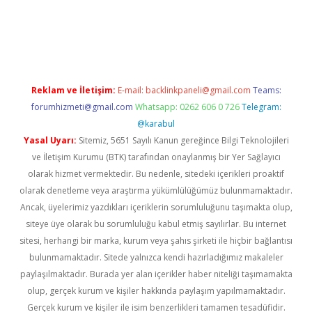
riş
famecasino giriş
ilbet giriş adresi
www.betexper.xyz/
Reklam ve İletişim:
E-mail:
backlinkpaneli@gmail.com
Teams:
forumhizmeti@gmail.com
Whatsapp: 0262 606 0 726
Telegram:
@karabul
Yasal Uyarı:
Sitemiz, 5651 Sayılı Kanun gereğince Bilgi Teknolojileri
ve İletişim Kurumu (BTK) tarafından onaylanmış bir Yer Sağlayıcı
olarak hizmet vermektedir. Bu nedenle, sitedeki içerikleri proaktif
olarak denetleme veya araştırma yükümlülüğümüz bulunmamaktadır.
Ancak, üyelerimiz yazdıkları içeriklerin sorumluluğunu taşımakta olup,
siteye üye olarak bu sorumluluğu kabul etmiş sayılırlar. Bu internet
sitesi, herhangi bir marka, kurum veya şahıs şirketi ile hiçbir bağlantısı
bulunmamaktadır. Sitede yalnızca kendi hazırladığımız makaleler
paylaşılmaktadır. Burada yer alan içerikler haber niteliği taşımamakta
olup, gerçek kurum ve kişiler hakkında paylaşım yapılmamaktadır.
Gerçek kurum ve kişiler ile isim benzerlikleri tamamen tesadüfidir.