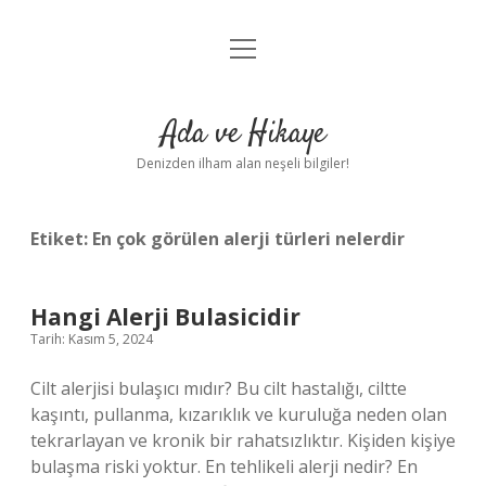
menüyü
Anasayfa
aç
Gizlilik Politikası
Ada ve Hikaye
Yasal Uyarı
Denizden ilham alan neşeli bilgiler!
Hakkımızda
Etiket:
En çok görülen alerji türleri nelerdir
Hangi Alerji Bulasicidir
Tarih: Kasım 5, 2024
Cilt alerjisi bulaşıcı mıdır? Bu cilt hastalığı, ciltte
kaşıntı, pullanma, kızarıklık ve kuruluğa neden olan
tekrarlayan ve kronik bir rahatsızlıktır. Kişiden kişiye
bulaşma riski yoktur. En tehlikeli alerji nedir? En