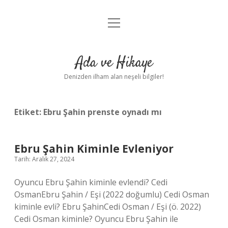
menüyü
Anasayfa
aç
Gizlilik Politikası
Ada ve Hikaye
Yasal Uyarı
Denizden ilham alan neşeli bilgiler!
Hakkımızda
Etiket:
Ebru Şahin prenste oynadı mı
Ebru Şahin Kiminle Evleniyor
Tarih: Aralık 27, 2024
Oyuncu Ebru Şahin kiminle evlendi? Cedi
OsmanEbru Şahin / Eşi (2022 doğumlu) Cedi Osman
kiminle evli? Ebru ŞahinCedi Osman / Eşi (ö. 2022)
Cedi Osman kiminle? Oyuncu Ebru Şahin ile