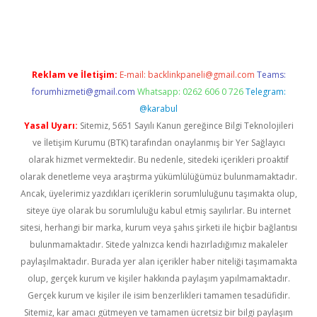
iriş
famecasino giriş
ilbet giriş adresi
www.betexper.xyz/
Reklam ve İletişim:
E-mail:
backlinkpaneli@gmail.com
Teams:
forumhizmeti@gmail.com
Whatsapp: 0262 606 0 726
Telegram:
@karabul
Yasal Uyarı:
Sitemiz, 5651 Sayılı Kanun gereğince Bilgi Teknolojileri
ve İletişim Kurumu (BTK) tarafından onaylanmış bir Yer Sağlayıcı
olarak hizmet vermektedir. Bu nedenle, sitedeki içerikleri proaktif
olarak denetleme veya araştırma yükümlülüğümüz bulunmamaktadır.
Ancak, üyelerimiz yazdıkları içeriklerin sorumluluğunu taşımakta olup,
siteye üye olarak bu sorumluluğu kabul etmiş sayılırlar. Bu internet
sitesi, herhangi bir marka, kurum veya şahıs şirketi ile hiçbir bağlantısı
bulunmamaktadır. Sitede yalnızca kendi hazırladığımız makaleler
paylaşılmaktadır. Burada yer alan içerikler haber niteliği taşımamakta
olup, gerçek kurum ve kişiler hakkında paylaşım yapılmamaktadır.
Gerçek kurum ve kişiler ile isim benzerlikleri tamamen tesadüfidir.
Sitemiz, kar amacı gütmeyen ve tamamen ücretsiz bir bilgi paylaşım