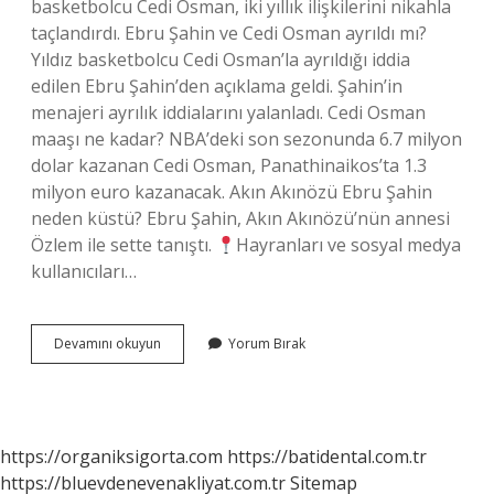
basketbolcu Cedi Osman, iki yıllık ilişkilerini nikahla
taçlandırdı. Ebru Şahin ve Cedi Osman ayrıldı mı?
Yıldız basketbolcu Cedi Osman’la ayrıldığı iddia
edilen Ebru Şahin’den açıklama geldi. Şahin’in
menajeri ayrılık iddialarını yalanladı. Cedi Osman
maaşı ne kadar? NBA’deki son sezonunda 6.7 milyon
dolar kazanan Cedi Osman, Panathinaikos’ta 1.3
milyon euro kazanacak. Akın Akınözü Ebru Şahin
neden küstü? Ebru Şahin, Akın Akınözü’nün annesi
Özlem ile sette tanıştı.
Hayranları ve sosyal medya
kullanıcıları…
Ebru
Devamını okuyun
Yorum Bırak
Şahin
Kiminle
Evleniyor
https://organiksigorta.com
https://batidental.com.tr
https://bluevdenevenakliyat.com.tr
Sitemap