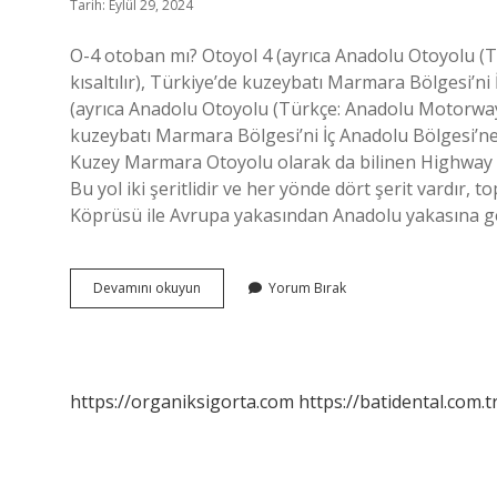
Tarih: Eylül 29, 2024
O-4 otoban mı? Otoyol 4 (ayrıca Anadolu Otoyolu (T
kısaltılır), Türkiye’de kuzeybatı Marmara Bölgesi’ni
(ayrıca Anadolu Otoyolu (Türkçe: Anadolu Motorway) o
kuzeybatı Marmara Bölgesi’ni İç Anadolu Bölgesi’ne 
Kuzey Marmara Otoyolu olarak da bilinen Highway 7
Bu yol iki şeritlidir ve her yönde dört şerit vardır, t
Köprüsü ile Avrupa yakasından Anadolu yakasına ge
O4
Devamını okuyun
Yorum Bırak
Hangi
Yol
https://organiksigorta.com
https://batidental.com.t