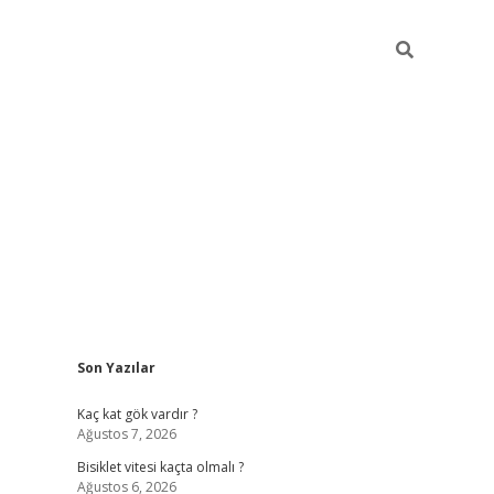
Sidebar
Son Yazılar
ilbet yeni giriş
fame
Kaç kat gök vardır ?
Ağustos 7, 2026
Bisiklet vitesi kaçta olmalı ?
Ağustos 6, 2026