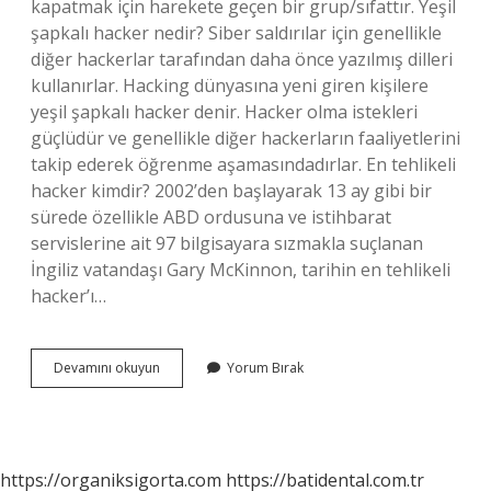
kapatmak için harekete geçen bir grup/sıfattır. Yeşil
şapkalı hacker nedir? Siber saldırılar için genellikle
diğer hackerlar tarafından daha önce yazılmış dilleri
kullanırlar. Hacking dünyasına yeni giren kişilere
yeşil şapkalı hacker denir. Hacker olma istekleri
güçlüdür ve genellikle diğer hackerların faaliyetlerini
takip ederek öğrenme aşamasındadırlar. En tehlikeli
hacker kimdir? 2002’den başlayarak 13 ay gibi bir
sürede özellikle ABD ordusuna ve istihbarat
servislerine ait 97 bilgisayara sızmakla suçlanan
İngiliz vatandaşı Gary McKinnon, tarihin en tehlikeli
hacker’ı…
Green
Devamını okuyun
Yorum Bırak
Hat
Hacker
Nedir
https://organiksigorta.com
https://batidental.com.tr