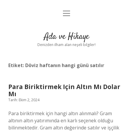
menüyü
Anasayfa
aç
Gizlilik Politikası
Ada ve Hikaye
Yasal Uyarı
Denizden ilham alan neşeli bilgiler!
Hakkımızda
Etiket:
Döviz haftanın hangi günü satılır
Para Biriktirmek Için Altın Mı Dolar
Mı
Tarih: Ekim 2, 2024
Para biriktirmek için hangi altın alınmalı? Gram
altının altın yatırımında en karlı seçenek olduğu
bilinmektedir. Gram altın değerinde satılır ve işçilik