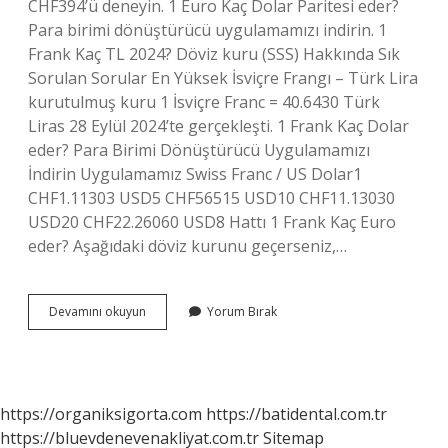
CHF394’ü deneyin. 1 Euro Kaç Dolar Paritesi eder?
Para birimi dönüştürücü uygulamamızı indirin. 1
Frank Kaç TL 2024? Döviz kuru (SSS) Hakkında Sık
Sorulan Sorular En Yüksek İsviçre Frangı – Türk Lira
kurutulmuş kuru 1 İsviçre Franc = 40.6430 Türk
Liras 28 Eylül 2024’te gerçekleşti. 1 Frank Kaç Dolar
eder? Para Birimi Dönüştürücü Uygulamamızı
İndirin Uygulamamız Swiss Franc / US Dolar1
CHF1.11303 USD5 CHF56515 USD10 CHF11.13030
USD20 CHF22.26060 USD8 Hattı 1 Frank Kaç Euro
eder? Aşağıdaki döviz kurunu geçerseniz,…
1000
Devamını okuyun
Yorum Bırak
Frank
Kaç
Türk
Par
https://organiksigorta.com
https://batidental.com.tr
https://bluevdenevenakliyat.com.tr
Sitemap