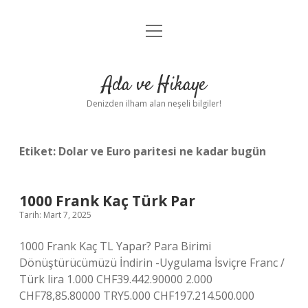
menüyü
Anasayfa
aç
Gizlilik Politikası
Ada ve Hikaye
Yasal Uyarı
Denizden ilham alan neşeli bilgiler!
Hakkımızda
Etiket:
Dolar ve Euro paritesi ne kadar bugün
1000 Frank Kaç Türk Par
Tarih: Mart 7, 2025
1000 Frank Kaç TL Yapar? Para Birimi
Dönüştürücümüzü İndirin -Uygulama İsviçre Franc /
Türk lira 1.000 CHF39.442.90000 2.000
CHF78,85.80000 TRY5.000 CHF197.214.500.000